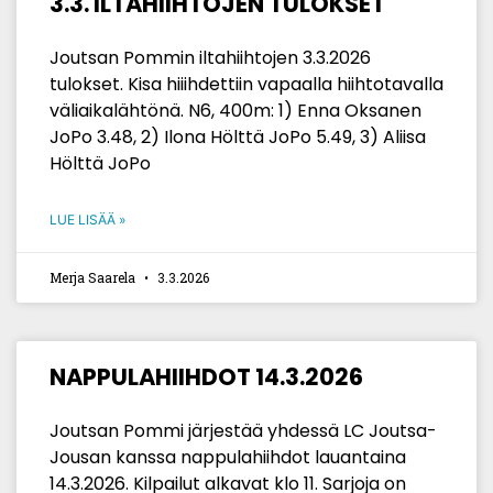
3.3. ILTAHIIHTOJEN TULOKSET
Joutsan Pommin iltahiihtojen 3.3.2026
tulokset. Kisa hiiihdettiin vapaalla hiihtotavalla
väliaikalähtönä. N6, 400m: 1) Enna Oksanen
JoPo 3.48, 2) Ilona Hölttä JoPo 5.49, 3) Aliisa
Hölttä JoPo
LUE LISÄÄ »
Merja Saarela
3.3.2026
NAPPULAHIIHDOT 14.3.2026
Joutsan Pommi järjestää yhdessä LC Joutsa-
Jousan kanssa nappulahiihdot lauantaina
14.3.2026. Kilpailut alkavat klo 11. Sarjoja on