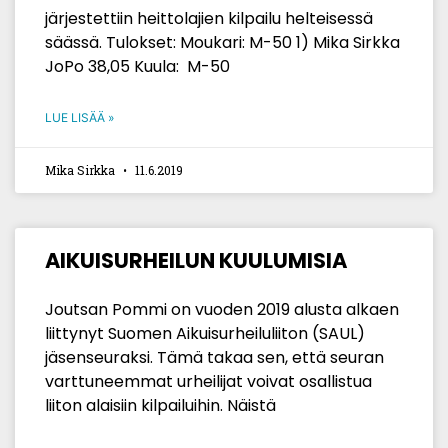
järjestettiin heittolajien kilpailu helteisessä
säässä. Tulokset: Moukari: M-50 1) Mika Sirkka
JoPo 38,05 Kuula: M-50
LUE LISÄÄ »
Mika Sirkka
11.6.2019
AIKUISURHEILUN KUULUMISIA
Joutsan Pommi on vuoden 2019 alusta alkaen
liittynyt Suomen Aikuisurheiluliiton (SAUL)
jäsenseuraksi. Tämä takaa sen, että seuran
varttuneemmat urheilijat voivat osallistua
liiton alaisiin kilpailuihin. Näistä