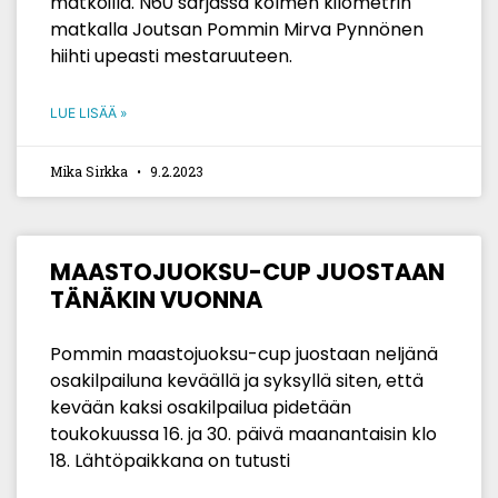
matkoilla. N60 sarjassa kolmen kilometrin
matkalla Joutsan Pommin Mirva Pynnönen
hiihti upeasti mestaruuteen.
LUE LISÄÄ »
Mika Sirkka
9.2.2023
MAASTOJUOKSU-CUP JUOSTAAN
TÄNÄKIN VUONNA
Pommin maastojuoksu-cup juostaan neljänä
osakilpailuna keväällä ja syksyllä siten, että
kevään kaksi osakilpailua pidetään
toukokuussa 16. ja 30. päivä maanantaisin klo
18. Lähtöpaikkana on tutusti