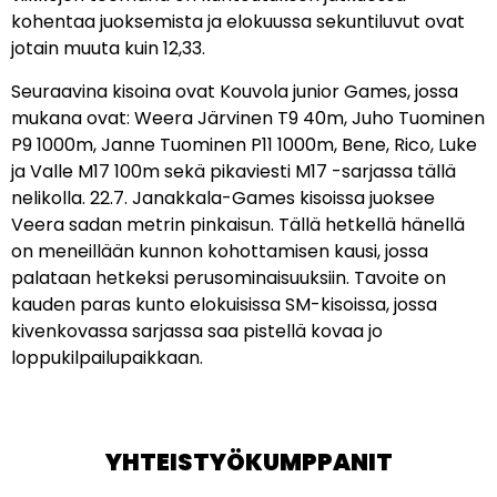
kohentaa juoksemista ja elokuussa sekuntiluvut ovat
jotain muuta kuin 12,33.
Seuraavina kisoina ovat Kouvola junior Games, jossa
mukana ovat: Weera Järvinen T9 40m, Juho Tuominen
P9 1000m, Janne Tuominen P11 1000m, Bene, Rico, Luke
ja Valle M17 100m sekä pikaviesti M17 -sarjassa tällä
nelikolla. 22.7. Janakkala-Games kisoissa juoksee
Veera sadan metrin pinkaisun. Tällä hetkellä hänellä
on meneillään kunnon kohottamisen kausi, jossa
palataan hetkeksi perusominaisuuksiin. Tavoite on
kauden paras kunto elokuisissa SM-kisoissa, jossa
kivenkovassa sarjassa saa pistellä kovaa jo
loppukilpailupaikkaan.
YHTEISTYÖKUMPPANIT