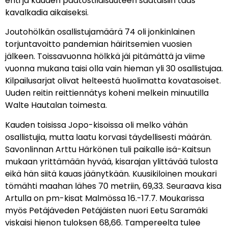
ehti ja kauden päätöstilaisuuteen saataisiin taas
kavalkadia aikaiseksi.
Joutohölkän osallistujamäärä 74 oli jonkinlainen
torjuntavoitto pandemian häiritsemien vuosien
jälkeen. Toissavuonna hölkkä jäi pitämättä ja viime
vuonna mukana taisi olla vain hieman yli 30 osallistujaa.
Kilpailusarjat olivat helteestä huolimatta kovatasoiset.
Uuden reitin reittiennätys koheni melkein minuutilla
Walte Hautalan toimesta.
Kauden toisissa Jopo-kisoissa oli melko vähän
osallistujia, mutta laatu korvasi täydellisesti määrän.
Savonlinnan Arttu Härkönen tuli paikalle isä-Kaitsun
mukaan yrittämään hyvää, kisarajan ylittävää tulosta
eikä hän siitä kauas jäänytkään. Kuusikiloinen moukari
tömähti maahan lähes 70 metriin, 69,33. Seuraava kisa
Artulla on pm-kisat Malmössa 16.-17.7. Moukarissa
myös Petäjäveden Petäjäisten nuori Eetu Saramäki
viskaisi hienon tuloksen 68,66. Tampereelta tulee