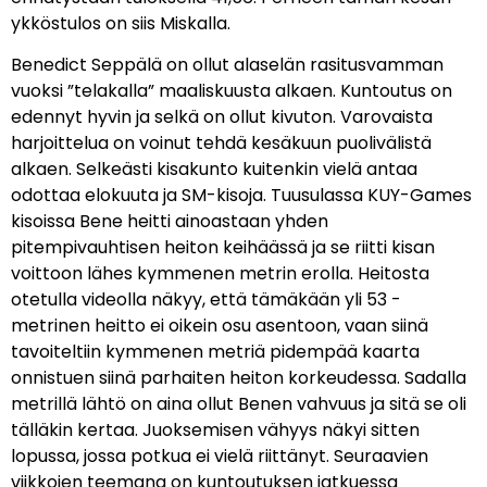
ykköstulos on siis Miskalla.
Benedict Seppälä on ollut alaselän rasitusvamman
vuoksi ”telakalla” maaliskuusta alkaen. Kuntoutus on
edennyt hyvin ja selkä on ollut kivuton. Varovaista
harjoittelua on voinut tehdä kesäkuun puolivälistä
alkaen. Selkeästi kisakunto kuitenkin vielä antaa
odottaa elokuuta ja SM-kisoja. Tuusulassa KUY-Games
kisoissa Bene heitti ainoastaan yhden
pitempivauhtisen heiton keihäässä ja se riitti kisan
voittoon lähes kymmenen metrin erolla. Heitosta
otetulla videolla näkyy, että tämäkään yli 53 -
metrinen heitto ei oikein osu asentoon, vaan siinä
tavoiteltiin kymmenen metriä pidempää kaarta
onnistuen siinä parhaiten heiton korkeudessa. Sadalla
metrillä lähtö on aina ollut Benen vahvuus ja sitä se oli
tälläkin kertaa. Juoksemisen vähyys näkyi sitten
lopussa, jossa potkua ei vielä riittänyt. Seuraavien
viikkojen teemana on kuntoutuksen jatkuessa