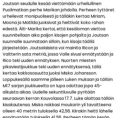
Joutsan seudulle kesää viettämään urheilullinen
Puolimatkan perhe Marikan johdolla. Perheen tyttäret
urheilevat monipuolisesti ja tälläkin kertaa Miriam,
Moona ja Matilda juoksivat ja heittivät koko rahan
edestä. Äiti-Marika kertoi, että kesäloman viettoa
suunnitellaan aika paljon kisojen pohjalta ja Joutsan
suunnalle suunnataan silloin, kun kisoja täällä
järjestetään. Joutsalaisista voi mainita Ricon ja
Valtterin sata metriä, jossa Valle sivusi ennätystään ja
Rico teki uuden ennätyksen. Nuorten miesten
pikaviestijoukkue teki uuden ennätyksensä, tällä
kertaa kakkososuutta juoksi Miska Johansson.
Loppukesällä saamme jälleen Luken mukaan ja tällöin
M17 sarjan joukkueelta on lupa odottaa jopa 45-
alkuista aikaa. Uudelle sekuntiluvulle pyritään
seuraavan kerran Kouvolassa 17.7. Luke aloittaa tällöin
kisakautensa. Miska nakkasi moukarin yli tavoitteena
olleen 40 metrin tuloksella 42,56. Kiirakin heitti lähelle
ennätystään tuloksella 41,56. Perheen tämän kesän