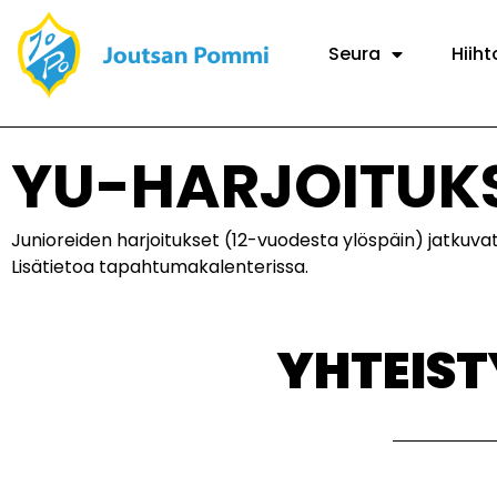
Seura
Hiiht
YU-HARJOITUK
Junioreiden harjoitukset (12-vuodesta ylöspäin) jatkuvat l
Lisätietoa tapahtumakalenterissa.
YHTEIS