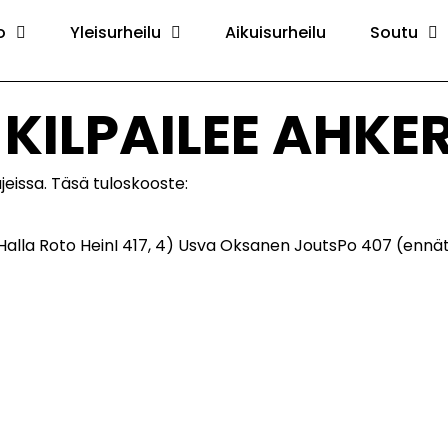
o
Yleisurheilu
Aikuisurheilu
Soutu
KILPAILEE AHKE
jeissa. Täsä tuloskooste:
3) Halla Roto HeinI 417, 4) Usva Oksanen JoutsPo 407 (ennä