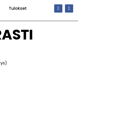
Tulokset
RASTI
tys)