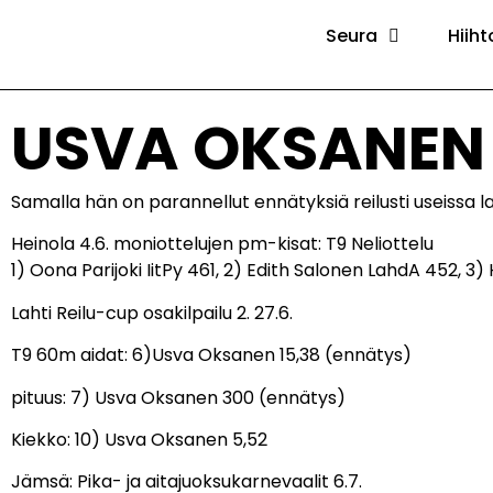
Seura
Hiiht
USVA OKSANEN 
Samalla hän on parannellut ennätyksiä reilusti useissa la
Heinola 4.6. moniottelujen pm-kisat: T9 Neliottelu
1) Oona Parijoki IitPy 461, 2) Edith Salonen LahdA 452, 
Lahti Reilu-cup osakilpailu 2. 27.6.
T9 60m aidat: 6)Usva Oksanen 15,38 (ennätys)
pituus: 7) Usva Oksanen 300 (ennätys)
Kiekko: 10) Usva Oksanen 5,52
Jämsä: Pika- ja aitajuoksukarnevaalit 6.7.