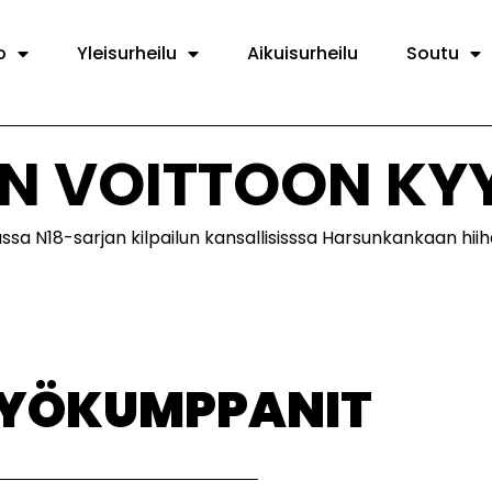
o
Yleisurheilu
Aikuisurheilu
Soutu
EN VOITTOON KY
ssa N18-sarjan kilpailun kansallisisssa Harsunkankaan hiih
TYÖKUMPPANIT