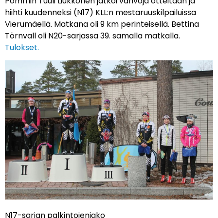
Pommin Tuuli Liukkonen jatkoi vahvoja otteitaan ja
hiihti kuudenneksi (N17) KLL:n mestaruuskilpailuissa
Vierumäellä. Matkana oli 9 km perinteisellä. Bettina
Törnvall oli N20-sarjassa 39. samalla matkalla.
Tulokset.
N17-sarjan palkintojenjako