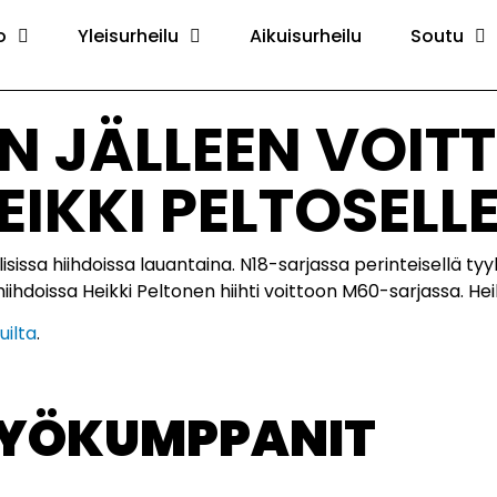
o
Yleisurheilu
Aikuisurheilu
Soutu
N JÄLLEEN VOIT
IKKI PELTOSELL
ssa hiihdoissa lauantaina. N18-sarjassa perinteisellä tyylil
hiihdoissa Heikki Peltonen hiihti voittoon M60-sarjassa. Hei
uilta
.
TYÖKUMPPANIT