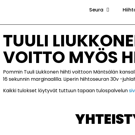
Seura
Hiiht
TUULI LIUKKONE
VOITTO MYÖS HE
Pommin Tuuli Liukkonen hiihti voittoon Mäntsälän kansallisi
16 sekunnin marginaalilla. Liperin hiihtoseuran 30v -juhla
Kaikki tulokset löytyvät tuttuun tapaan tulospalvelun
siv
YHTEIS