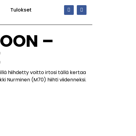
Tulokset
TOON –
E
lä hiihdetty voitto irtosi tällä kertaa
kki Nurminen (M70) hiihti viidenneksi.