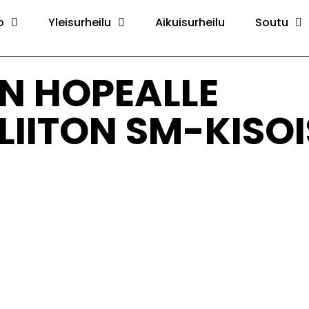
o
Yleisurheilu
Aikuisurheilu
Soutu
EN HOPEALLE
LIITON SM-KISO