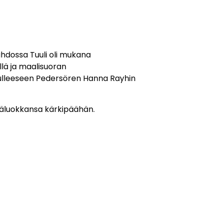
iihdossa Tuuli oli mukana
llä ja maalisuoran
 tulleeseen Pedersören Hanna Rayhin
ikäluokkansa kärkipäähän.