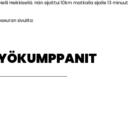
lli Heikkisellä. Hän sijoittui 10km matkalla sijalle 13 minuu
seuran sivuilta:
TYÖKUMPPANIT