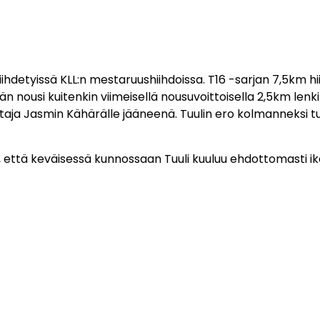
hiihdetyissä KLL:n mestaruushiihdoissa. T16 -sarjan 7,5km h
 nousi kuitenkin viimeisellä nousuvoittoisella 2,5km lenki
oittaja Jasmin Kähärälle jääneenä. Tuulin ero kolmanneksi
oa, että keväisessä kunnossaan Tuuli kuuluu ehdottomasti 