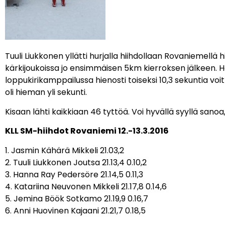
Tuuli Liukkonen yllätti hurjalla hiihdollaan Rovaniemellä 
kärkijoukoissa jo ensimmäisen 5km kierroksen jälkeen. Hän
loppukirikamppailussa hienosti toiseksi 10,3 sekuntia v
oli hieman yli sekunti.
Kisaan lähti kaikkiaan 46 tyttöä. Voi hyvällä syyllä san
KLL SM-hiihdot Rovaniemi 12.-13.3.2016
1. Jasmin Kähärä Mikkeli 21.03,2
2. Tuuli Liukkonen Joutsa 21.13,4 0.10,2
3. Hanna Ray Pedersöre 21.14,5 0.11,3
4. Katariina Neuvonen Mikkeli 21.17,8 0.14,6
5. Jemina Böök Sotkamo 21.19,9 0.16,7
6. Anni Huovinen Kajaani 21.21,7 0.18,5