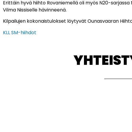
Erittäin hyvä hiihto Rovaniemellä oli myös N20-sarjassa Ne
Vilma Nissiselle hävinneenä.
Kilpailujen kokonaistulokset löytyvät Ounasvaaran Hiihto
KLL SM-hiihdot
YHTEIS