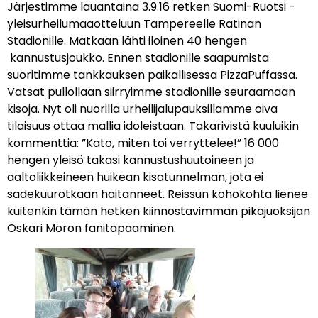
Järjestimme lauantaina 3.9.16 retken Suomi-Ruotsi -
yleisurheilumaaotteluun Tampereelle Ratinan
Stadionille. Matkaan lähti iloinen 40 hengen
kannustusjoukko. Ennen stadionille saapumista
suoritimme tankkauksen paikallisessa PizzaPuffassa.
Vatsat pullollaan siirryimme stadionille seuraamaan
kisoja. Nyt oli nuorilla urheilijalupauksillamme oiva
tilaisuus ottaa mallia idoleistaan. Takarivistä kuuluikin
kommenttia: ”Kato, miten toi verryttelee!” 16 000
hengen yleisö takasi kannustushuutoineen ja
aaltoliikkeineen huikean kisatunnelman, jota ei
sadekuurotkaan haitanneet. Reissun kohokohta lienee
kuitenkin tämän hetken kiinnostavimman pikajuoksijan
Oskari Mörön fanitapaaminen.