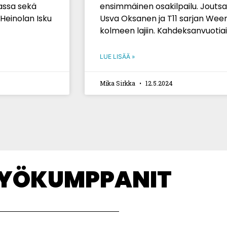
assa sekä
ensimmäinen osakilpailu. Joutsa
 Heinolan Isku
Usva Oksanen ja T11 sarjan Weera
kolmeen lajiin. Kahdeksanvuotia
LUE LISÄÄ »
Mika Sirkka
12.5.2024
TYÖKUMPPANIT