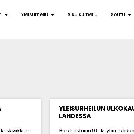
o
Yleisurheilu
Aikuisurheilu
Soutu
A
YLEISURHEILUN ULKOKAU
LAHDESSA
 keskiviikkona
Helatorstaina 9.5. käytiin Lahde