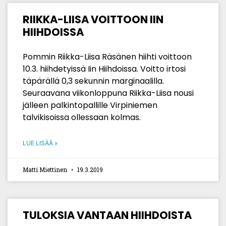
RIIKKA-LIISA VOITTOON IIN
HIIHDOISSA
Pommin Riikka-Liisa Räsänen hiihti voittoon
10.3. hiihdetyissä Iin Hiihdoissa. Voitto irtosi
täpärällä 0,3 sekunnin marginaalilla.
Seuraavana viikonloppuna Riikka-Liisa nousi
jälleen palkintopallille Virpiniemen
talvikisoissa ollessaan kolmas.
LUE LISÄÄ »
Matti Miettinen
19.3.2019
TULOKSIA VANTAAN HIIHDOISTA