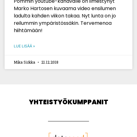
Pommin youtube-kanavalle on ilmestynyt
Marko Hartosen kuvaama video ensilumen
ladulta kahden viikon takaa. Nyt lunta on jo
reilummin ympäristössäkin. Tervemenoa
hiihtämään!
LUE LISÄÄ »
Mika Sirkka
21.12.2018
YHTEISTYÖKUMPPANIT