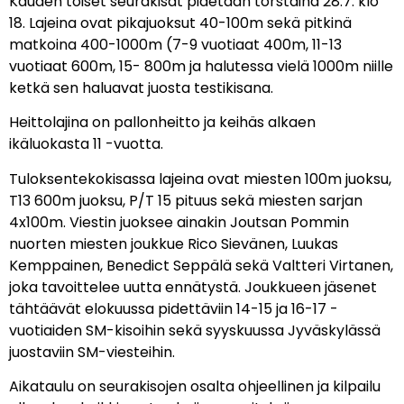
Kauden toiset seurakisat pidetään torstaina 28.7. klo
18. Lajeina ovat pikajuoksut 40-100m sekä pitkinä
matkoina 400-1000m (7-9 vuotiaat 400m, 11-13
vuotiaat 600m, 15- 800m ja halutessa vielä 1000m niille
ketkä sen haluavat juosta testikisana.
Heittolajina on pallonheitto ja keihäs alkaen
ikäluokasta 11 -vuotta.
Tuloksentekokisassa lajeina ovat miesten 100m juoksu,
T13 600m juoksu, P/T 15 pituus sekä miesten sarjan
4x100m. Viestin juoksee ainakin Joutsan Pommin
nuorten miesten joukkue Rico Sievänen, Luukas
Kemppainen, Benedict Seppälä sekä Valtteri Virtanen,
joka tavoittelee uutta ennätystä. Joukkueen jäsenet
tähtäävät elokuussa pidettäviin 14-15 ja 16-17 -
vuotiaiden SM-kisoihin sekä syyskuussa Jyväskylässä
juostaviin SM-viesteihin.
Aikataulu on seurakisojen osalta ohjeellinen ja kilpailu