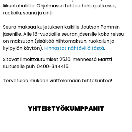
liikuntahallilta. Ohjelmassa hiihtoa hiihtoputkessa,
ruokailu, sauna ja uinti.
Seura maksaa kuljetuksen kaikille Joutsan Pommin
jäsenille. Alle 18-vuotiaille seuran jäsenille koko reissu
on maksuton (sisältää hiihtomaksun, ruokailun ja
kylpylän käytön).
Hinnastot nähtävillä tästä
.
Sitovat ilmoittautumiset 25.10. mennessä Martti
Kuituselle puh. 0400-344415.
Tervetuloa mukaan virittelemään hiihtokuntoa!
YHTEISTYÖKUMPPANIT