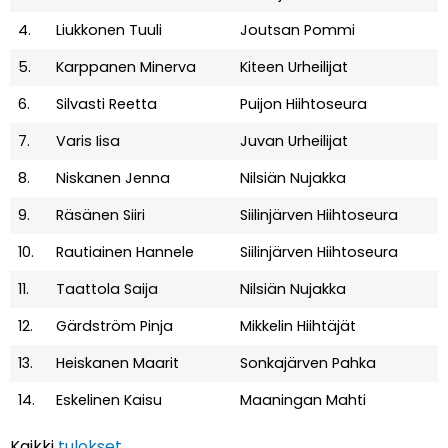
4.
Liukkonen Tuuli
Joutsan Pommi
5.
Karppanen Minerva
Kiteen Urheilijat
6.
Silvasti Reetta
Puijon Hiihtoseura
7.
Varis Iisa
Juvan Urheilijat
8.
Niskanen Jenna
Nilsiän Nujakka
9.
Räsänen Siiri
Siilinjärven Hiihtoseura
10.
Rautiainen Hannele
Siilinjärven Hiihtoseura
11.
Taattola Saija
Nilsiän Nujakka
12.
Gärdström Pinja
Mikkelin Hiihtäjät
13.
Heiskanen Maarit
Sonkajärven Pahka
14.
Eskelinen Kaisu
Maaningan Mahti
Kaikki
tulokset
.