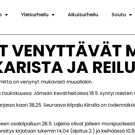
o
Yleisurheilu
Aikuisurheilu
Soutu
T VENYTTÄVÄT M
ARISTA JA REIL
 mitta on venynyt mukavasti muuallakin.
toukokuussa. Jämsän Kevätheitoissa 18.5. syntyi naisten sa
sa kaari 38,25. Seuraava kilpailu Kiiralla on todennäköise
 osakilpailuun 28.5. Lajeina olivat jälleen monipuolisesti 
ätys kirjataan lukemin 14,04 (sijoitus 2.) ja keihäässä 10,56 