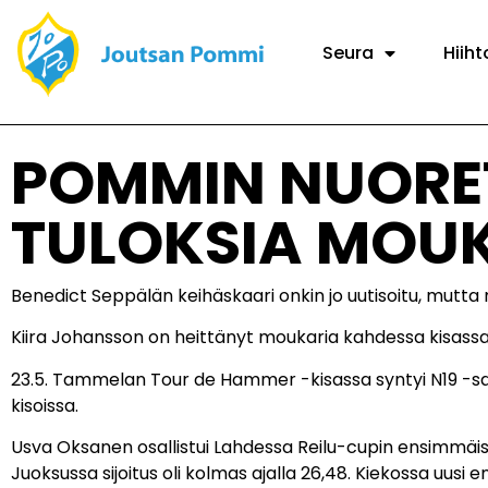
Seura
Hiiht
POMMIN NUORE
TULOKSIA MOUK
Benedict Seppälän keihäskaari onkin jo uutisoitu, mutta
Kiira Johansson on heittänyt moukaria kahdessa kisassa 
23.5. Tammelan Tour de Hammer -kisassa syntyi N19 -sarjas
kisoissa.
Usva Oksanen osallistui Lahdessa Reilu-cupin ensimmäiseen
Juoksussa sijoitus oli kolmas ajalla 26,48. Kiekossa uusi enn