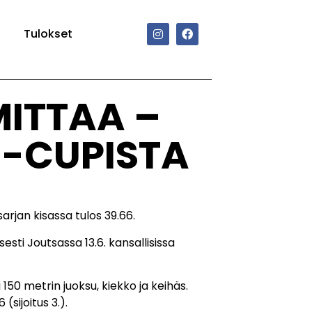
Tulokset
ITTAA –
U-CUPISTA
rjan kisassa tulos 39.66.
sti Joutsassa 13.6. kansallisissa
150 metrin juoksu, kiekko ja keihäs.
(sijoitus 3.).