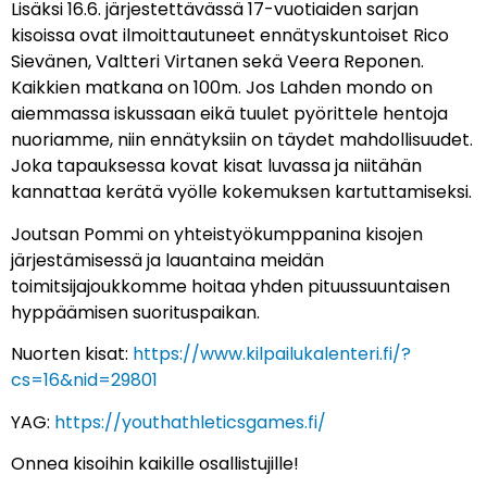
Lisäksi 16.6. järjestettävässä 17-vuotiaiden sarjan
kisoissa ovat ilmoittautuneet ennätyskuntoiset Rico
Sievänen, Valtteri Virtanen sekä Veera Reponen.
Kaikkien matkana on 100m. Jos Lahden mondo on
aiemmassa iskussaan eikä tuulet pyörittele hentoja
nuoriamme, niin ennätyksiin on täydet mahdollisuudet.
Joka tapauksessa kovat kisat luvassa ja niitähän
kannattaa kerätä vyölle kokemuksen kartuttamiseksi.
Joutsan Pommi on yhteistyökumppanina kisojen
järjestämisessä ja lauantaina meidän
toimitsijajoukkomme hoitaa yhden pituussuuntaisen
hyppäämisen suorituspaikan.
Nuorten kisat:
https://www.kilpailukalenteri.fi/?
cs=16&nid=29801
YAG:
https://youthathleticsgames.fi/
Onnea kisoihin kaikille osallistujille!