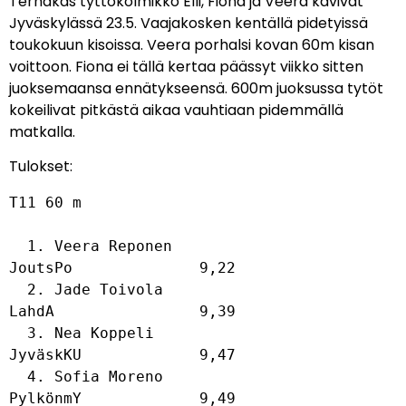
Terhakas tyttökolmikko Elli, Fiona ja Veera kävivät
Jyväskylässä 23.5. Vaajakosken kentällä pidetyissä
toukokuun kisoissa. Veera porhalsi kovan 60m kisan
voittoon. Fiona ei tällä kertaa päässyt viikko sitten
juoksemaansa ennätykseensä. 600m juoksussa tytöt
kokeilivat pitkästä aikaa vauhtiaan pidemmällä
matkalla.
Tulokset:
T11 60 m

  1. Veera Reponen                           
JoutsPo              9,22  

  2. Jade Toivola                            
LahdA                9,39  

  3. Nea Koppeli                             
JyväskKU             9,47  

  4. Sofia Moreno                            
PylkönmY             9,49  
