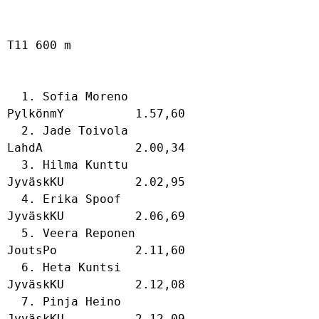
T11 600 m

  1. Sofia Moreno                            
PylkönmY          1.57,60  

  2. Jade Toivola                            
LahdA             2.00,34  

  3. Hilma Kunttu                            
JyväskKU          2.02,95  

  4. Erika Spoof                             
JyväskKU          2.06,69  

  5. Veera Reponen                           
JoutsPo           2.11,60  

  6. Heta Kuntsi                             
JyväskKU          2.12,08  

  7. Pinja Heino                             
JyväskKU          2.12,09  
