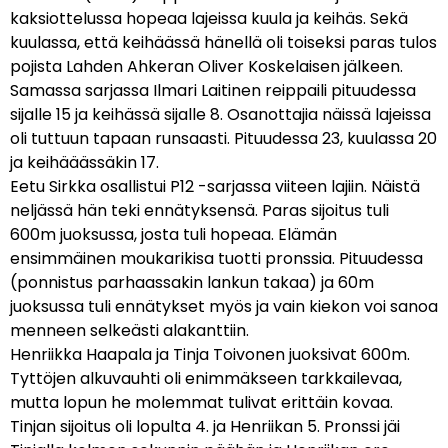
kaksiottelussa hopeaa lajeissa kuula ja keihäs. Sekä
kuulassa, että keihäässä hänellä oli toiseksi paras tulos
pojista Lahden Ahkeran Oliver Koskelaisen jälkeen.
Samassa sarjassa Ilmari Laitinen reippaili pituudessa
sijalle 15 ja keihässä sijalle 8. Osanottajia näissä lajeissa
oli tuttuun tapaan runsaasti. Pituudessa 23, kuulassa 20
ja keihääässäkin 17.
Eetu Sirkka osallistui P12 -sarjassa viiteen lajiin. Näistä
neljässä hän teki ennätyksensä. Paras sijoitus tuli
600m juoksussa, josta tuli hopeaa. Elämän
ensimmäinen moukarikisa tuotti pronssia. Pituudessa
(ponnistus parhaassakin lankun takaa) ja 60m
juoksussa tuli ennätykset myös ja vain kiekon voi sanoa
menneen selkeästi alakanttiin.
Henriikka Haapala ja Tinja Toivonen juoksivat 600m.
Tyttöjen alkuvauhti oli enimmäkseen tarkkailevaa,
mutta lopun he molemmat tulivat erittäin kovaa.
Tinjan sijoitus oli lopulta 4. ja Henriikan 5. Pronssi jäi