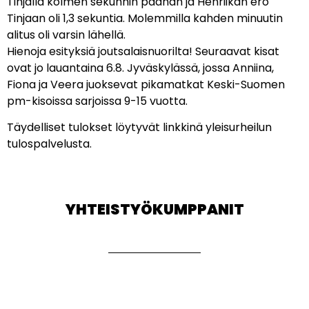
Tinjalla kolmen sekunnin päähän ja Henriikan ero
Tinjaan oli 1,3 sekuntia. Molemmilla kahden minuutin
alitus oli varsin lähellä.
Hienoja esityksiä joutsalaisnuorilta! Seuraavat kisat
ovat jo lauantaina 6.8. Jyväskylässä, jossa Anniina,
Fiona ja Veera juoksevat pikamatkat Keski-Suomen
pm-kisoissa sarjoissa 9-15 vuotta.
Täydelliset tulokset löytyvät linkkinä yleisurheilun
tulospalvelusta.
YHTEISTYÖKUMPPANIT