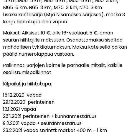
5 km, M55 5 km, N55 5 km, M60 5 km, N60 3 km,
M65 5 km, N65 3 km, M70 3 km, N70 3 km
Lisäksi kuntosarja (M ja N samassa sarjassa), matka 3
km ja hiihtotapa aina vapaa.
Maksut: Aikuiset 10 €, alle 16-vuotiaat 5 €, oman
seuran hiihtäjille maksuton. Osanottomaksu sisältää
mahdollisen tykkilatumaksun. Maksu käteisellä paikan
päällä numerolappua vastaan.
Palkinnot: Sarjojen kolmelle parhaalle mitalit, kaikille
osallistumispalkinnot
Kilpailut ja hiihtotapa:
15.12.2020 vapaa
29.12.2020 perinteinen
12.1.2021 vapaa
26.1.2021 perinteinen + kunnanmestaruus
9.2.2021 vapaa + seuranmestaruus
23.2.2021 vapaa sprintti: matkat 400 m – 1 km