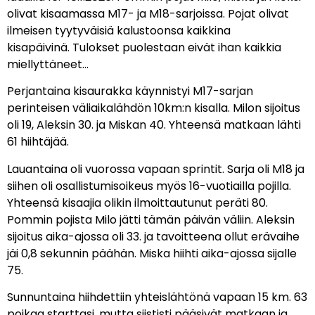
olivat kisaamassa M17- ja M18-sarjoissa. Pojat olivat
ilmeisen tyytyväisiä kalustoonsa kaikkina
kisapäivinä. Tulokset puolestaan eivät ihan kaikkia
miellyttäneet…
Perjantaina kisaurakka käynnistyi M17-sarjan
perinteisen väliaikalähdön 10km:n kisalla. Milon sijoitus
oli 19, Aleksin 30. ja Miskan 40. Yhteensä matkaan lähti
61 hiihtäjää.
Lauantaina oli vuorossa vapaan sprintit. Sarja oli M18 ja
siihen oli osallistumisoikeus myös 16-vuotiailla pojilla.
Yhteensä kisaajia olikin ilmoittautunut peräti 80.
Pommin pojista Milo jätti tämän päivän väliin. Aleksin
sijoitus aika-ajossa oli 33. ja tavoitteena ollut erävaihe
jäi 0,8 sekunnin päähän. Miska hiihti aika-ajossa sijalle
75.
Sunnuntaina hiihdettiin yhteislähtönä vapaan 15 km. 63
poikaa starttasi, mutta siististi pääsivät matkaan ja