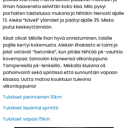
ilman haavereita selvittiin koko kisa. Milo pysyi
parhaiten taistelussa mukana ja hiihtikin hienosti sijalle
13. Aleksi “käveli” ylämäet ja päätyi sijalle 35. Miska
joutui keskeyttämään.
Kisat olivat Milolle ihan hyvä onnistuminen, toisille
pojille kertyi kokemusta. Aleksin lihaksisto ei toimi ja
jalat vetävät “betoniksi”, kun pitäisi hiihtää pk-vauhtia
kovempaa. Sanookin käyneensä viikonloppuna
Tampereella pk-lenkeillä… Miskalla kiusana oli
pahoinvointi sekä spintissä että sunnuntain vapaan
kisassa. Uutta matoa koukkuun tulevina
viikonloppuina!
Tulokset perinteinen 10km
Tulokset lauantai sprintti
Tulokset vapaa 15km