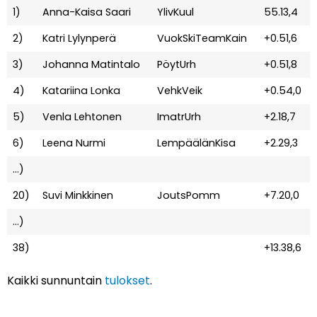
1)
Anna-Kaisa Saari
YlivKuul
55.13,4
2)
Katri Lylynperä
VuokSkiTeamKain
+0.51,6
3)
Johanna Matintalo
PöytUrh
+0.51,8
4)
Katariina Lonka
VehkVeik
+0.54,0
5)
Venla Lehtonen
ImatrUrh
+2.18,7
6)
Leena Nurmi
LempäälänKisa
+2.29,3
…)
20)
Suvi Minkkinen
JoutsPomm
+7.20,0
…)
38)
+13.38,6
Kaikki sunnuntain
tulokset
.