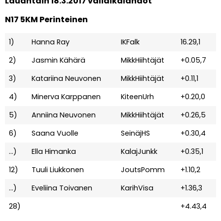
Lauantain 18.3.2017 väliaikalähdöt
N17 5KM Perinteinen
1)
Hanna Ray
IKFalk
16.29,1
2)
Jasmin Kähärä
MikkHiihtäjät
+0.05,7
3)
Katariina Neuvonen
MikkHiihtäjät
+0.11,1
4)
Minerva Karppanen
KiteenUrh
+0.20,0
5)
Anniina Neuvonen
MikkHiihtäjät
+0.26,5
6)
Saana Vuolle
SeinäjHS
+0.30,4
…)
Ella Himanka
KalajJunkk
+0.35,1
12)
Tuuli Liukkonen
JoutsPomm
+1.10,2
…)
Eveliina Toivanen
KarihVisa
+1.36,3
28)
+4.43,4