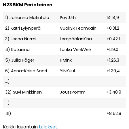
N23 5KM Perinteinen
1) Johanna Matintalo
PöytUrh
14.14,9
2) Katri Lylynperä
VuokSkiTeamKain
+0.31,2
3) Leena Nurmi
LempäälänKisa
+0.42,1
4) Katariina
Lonka VehkVeik
+1.19,0
5) Julia Häger
IFMink
+1.26,3
6) Anna-Kaisa Saari
YlivKuul
+1.30,4
…)
32) Suvi Minkkinen
JoutsPomm
+3.48,9
…)
41)
+8.52,8
Kaikki lauantain
tulokset
.