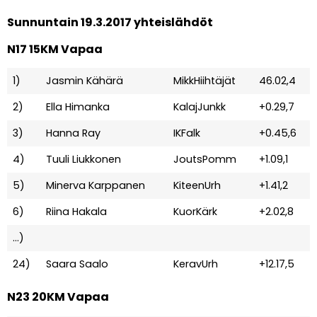
Sunnuntain 19.3.2017 yhteislähdöt
N17 15KM Vapaa
1)
Jasmin Kähärä
MikkHiihtäjät
46.02,4
2)
Ella Himanka
KalajJunkk
+0.29,7
3)
Hanna Ray
IKFalk
+0.45,6
4)
Tuuli Liukkonen
JoutsPomm
+1.09,1
5)
Minerva Karppanen
KiteenUrh
+1.41,2
6)
Riina Hakala
KuorKärk
+2.02,8
…)
24)
Saara Saalo
KeravUrh
+12.17,5
N23 20KM Vapaa