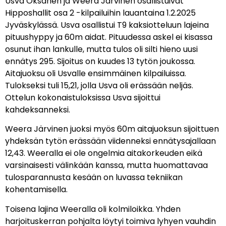
Usva Oksanen ja Weera Järvinen osallistuivat
Hipposhallit osa 2 -kilpailuihin lauantaina 1.2.2025
Jyväskylässä. Usva osallistui T9 kaksiotteluun lajeina
pituushyppy ja 60m aidat. Pituudessa askel ei kisassa
osunut ihan lankulle, mutta tulos oli silti hieno uusi
ennätys 295. Sijoitus on kuudes 13 tytön joukossa.
Aitajuoksu oli Usvalle ensimmäinen kilpailuissa.
Tulokseksi tuli 15,21, jolla Usva oli erässään neljäs.
Ottelun kokonaistuloksissa Usva sijoittui
kahdeksanneksi.
Weera Järvinen juoksi myös 60m aitajuoksun sijoittuen
yhdeksän tytön erässään viidenneksi ennätysajallaan
12,43. Weeralla ei ole ongelmia aitakorkeuden eikä
varsinaisesti välinkään kanssa, mutta huomattavaa
tulosparannusta kesään on luvassa tekniikan
kohentamisella.
Toisena lajina Weeralla oli kolmiloikka. Yhden
harjoituskerran pohjalta löytyi toimiva lyhyen vauhdin