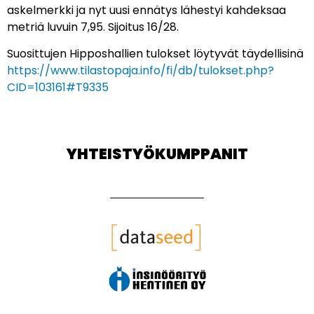
askelmerkki ja nyt uusi ennätys lähestyi kahdeksaa
metriä luvuin 7,95. Sijoitus 16/28.
Suosittujen Hipposhallien tulokset löytyvät täydellisinä
https://www.tilastopaja.info/fi/db/tulokset.php?
CID=103161#T9335
YHTEISTYÖKUMPPANIT