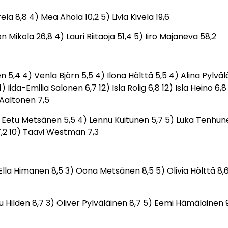
la 8,8 4) Mea Ahola 10,2 5) Livia Kivelä 19,6
n Mikola 26,8 4) Lauri Riitaoja 51,4 5) Iiro Majaneva 58,2
nen 5,4 4) Venla Björn 5,5 4) Ilona Hölttä 5,5 4) Alina Pylvä
ida-Emilia Salonen 6,7 12) Isla Rolig 6,8 12) Isla Heino 6,8 1
 Aaltonen 7,5
) Eetu Metsänen 5,5 4) Lennu Kuitunen 5,7 5) Luka Tenhunen
,2 10) Taavi Westman 7,3
Ella Himanen 8,5 3) Oona Metsänen 8,5 5) Olivia Hölttä 8,6
u Hilden 8,7 3) Oliver Pylväläinen 8,7 5) Eemi Hämäläinen