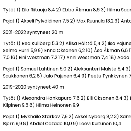
Tytöt 1) Eila Riitaoja 8,4 2) Ebba Åkman 8,6 3) Hilma Saare
Pojat 1) Akseli Pylväläinen 7,5 2) Max Ruunula 13,2 3) Anto
2021-2022 syntyneet 20 m
Tytöt 1) Bea Kullberg 5,3 2) Aliisa Hölttä 5,4 2) Iisa Paju
Selma Hurri 5,9 9) Enna Oksanen 6,2 10) Åsa Åkman 6,6 11) I
7,0 16) Eini Westman 7,2 17) Anni Westman 7,4 18) Aada
Pojat 1) Samuel Lahtinen 5,0 2) Aleksanteri Malste 5,4 3
Saukkonen 6,2 8) Jalo Pajunen 6,4 9) Peetu Tynkkynen 7
2019-2020 syntyneet 40 m
Tytöt 1) Alexandra Honkapuro 7,6 2) Elli Oksanen 8,4 3) 
Kilpinen 9,5 8) Hilma Heinonen 9,9
Pojat 1) Mykhailo Starkov 7,9 2) Aksel Nyberg 8,2 3) Sam
Björn 9,9 8) Abdiel Cazado 10,0 9) Leevi Kuitunen 10,4