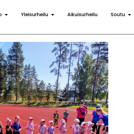
o
Yleisurheilu
Aikuisurheilu
Soutu