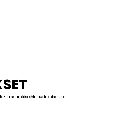
KSET
la- ja seurakisoihin aurinkoisessa