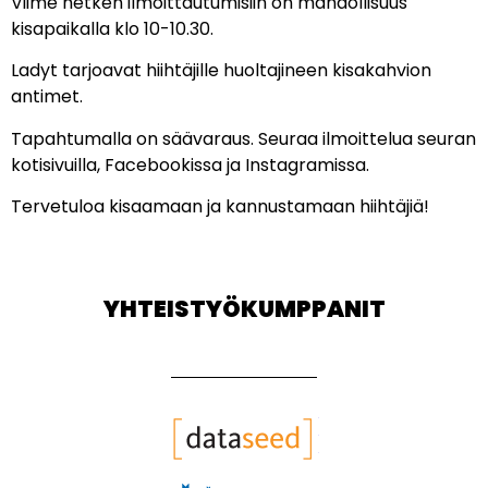
Viime hetken ilmoittautumisiin on mahdollisuus
kisapaikalla klo 10-10.30.
Ladyt tarjoavat hiihtäjille huoltajineen kisakahvion
antimet.
Tapahtumalla on säävaraus. Seuraa ilmoittelua seuran
kotisivuilla, Facebookissa ja Instagramissa.
Tervetuloa kisaamaan ja kannustamaan hiihtäjiä!
YHTEISTYÖKUMPPANIT