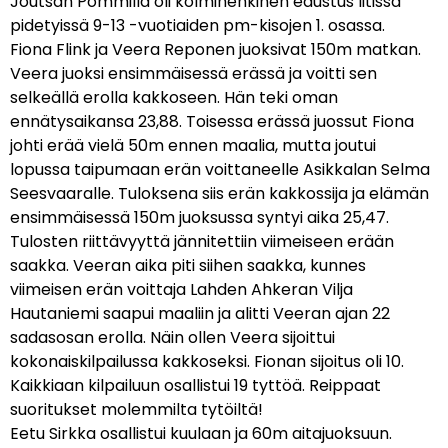
Joutsan Pommilla oli kolmihenkinen edustus Iitissä
pidetyissä 9-13 -vuotiaiden pm-kisojen 1. osassa.
Fiona Flink ja Veera Reponen juoksivat 150m matkan.
Veera juoksi ensimmäisessä erässä ja voitti sen
selkeällä erolla kakkoseen. Hän teki oman
ennätysaikansa 23,88. Toisessa erässä juossut Fiona
johti erää vielä 50m ennen maalia, mutta joutui
lopussa taipumaan erän voittaneelle Asikkalan Selma
Seesvaaralle. Tuloksena siis erän kakkossija ja elämän
ensimmäisessä 150m juoksussa syntyi aika 25,47.
Tulosten riittävyyttä jännitettiin viimeiseen erään
saakka. Veeran aika piti siihen saakka, kunnes
viimeisen erän voittaja Lahden Ahkeran Vilja
Hautaniemi saapui maaliin ja alitti Veeran ajan 22
sadasosan erolla. Näin ollen Veera sijoittui
kokonaiskilpailussa kakkoseksi. Fionan sijoitus oli 10.
Kaikkiaan kilpailuun osallistui 19 tyttöä. Reippaat
suoritukset molemmilta tytöiltä!
Eetu Sirkka osallistui kuulaan ja 60m aitajuoksuun.