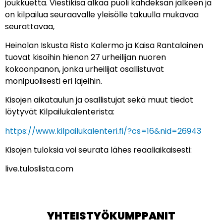
joukkuetta. Viestikisa alkaa puoli kahdeksan jälkeen ja
on kilpailua seuraavalle yleisölle takuulla mukavaa
seurattavaa,
Heinolan Iskusta Risto Kalermo ja Kaisa Rantalainen
tuovat kisoihin hienon 27 urheilijan nuoren
kokoonpanon, jonka urheilijat osallistuvat
monipuolisesti eri lajeihin.
Kisojen aikataulun ja osallistujat sekä muut tiedot
löytyvät Kilpailukalenterista:
https://www.kilpailukalenteri.fi/?cs=16&nid=26943
Kisojen tuloksia voi seurata lähes reaaliaikaisesti:
live.tuloslista.com
YHTEISTYÖKUMPPANIT