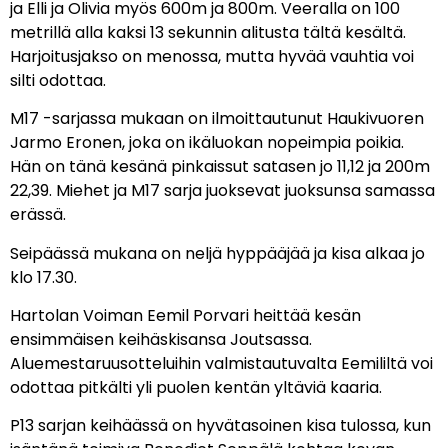
ja Elli ja Olivia myös 600m ja 800m. Veeralla on 100
metrillä alla kaksi 13 sekunnin alitusta tältä kesältä.
Harjoitusjakso on menossa, mutta hyvää vauhtia voi
silti odottaa.
M17 -sarjassa mukaan on ilmoittautunut Haukivuoren
Jarmo Eronen, joka on ikäluokan nopeimpia poikia.
Hän on tänä kesänä pinkaissut satasen jo 11,12 ja 200m
22,39. Miehet ja M17 sarja juoksevat juoksunsa samassa
erässä.
Seipäässä mukana on neljä hyppääjää ja kisa alkaa jo
klo 17.30.
Hartolan Voiman Eemil Porvari heittää kesän
ensimmäisen keihäskisansa Joutsassa.
Aluemestaruusotteluihin valmistautuvalta Eemililtä voi
odottaa pitkälti yli puolen kentän yltäviä kaaria.
P13 sarjan keihäässä on hyvätasoinen kisa tulossa, kun