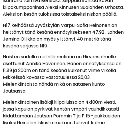
isäntänä toimiva Benedict Seppälä kohtaa kovan
kilpakumppaninsa Aleksi Kinnusen Suolahden Urhosta.
Aleksi on kesän tuloksissa toistaiseksi niskan päällä.
N17 keihäässä Jyväskylän Varpu-Sofia Heinonen on
heittänyt tänä kesänä ennätyksekseen 47,92 . Lahden
Jemina Ollikka on myös ylittänyt 40 metriä tänä
kesänä sarjassa N19.
Naisten sadalla metrillä mukana on Hirvensalmelle
asettunut Annika Haverinen. Hänen ennätyksensä on
11,89 ja 200m on tänä kesänä kulkenut viime viikolla
Mikkelissä kovassa vastatuulessa 26,03.
Mielenkiintoista nähdä mikä on satasen kunto
Joutsassa.
Mielenkiintoinen lisälaji kilpailuissa on 4x100m viesti,
jossa kapulan pyrkivät kentän ympäri vauhdikkaasti
kiidättämään Joutsan Pommin T ja P 15 -joukkueiden
lisäksi Heinolan Iskusta mukaan tulevat kolme