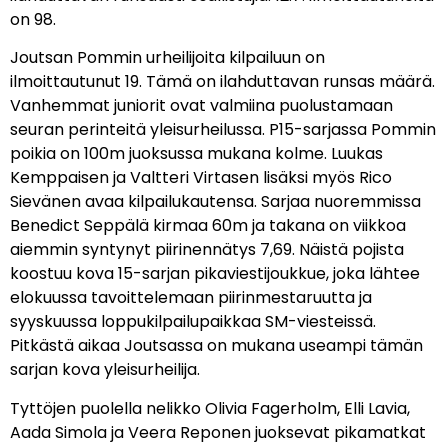
on 98.
Joutsan Pommin urheilijoita kilpailuun on
ilmoittautunut 19. Tämä on ilahduttavan runsas määrä.
Vanhemmat juniorit ovat valmiina puolustamaan
seuran perinteitä yleisurheilussa. P15-sarjassa Pommin
poikia on 100m juoksussa mukana kolme. Luukas
Kemppaisen ja Valtteri Virtasen lisäksi myös Rico
Sievänen avaa kilpailukautensa. Sarjaa nuoremmissa
Benedict Seppälä kirmaa 60m ja takana on viikkoa
aiemmin syntynyt piirinennätys 7,69. Näistä pojista
koostuu kova 15-sarjan pikaviestijoukkue, joka lähtee
elokuussa tavoittelemaan piirinmestaruutta ja
syyskuussa loppukilpailupaikkaa SM-viesteissä.
Pitkästä aikaa Joutsassa on mukana useampi tämän
sarjan kova yleisurheilija.
Tyttöjen puolella nelikko Olivia Fagerholm, Elli Lavia,
Aada Simola ja Veera Reponen juoksevat pikamatkat