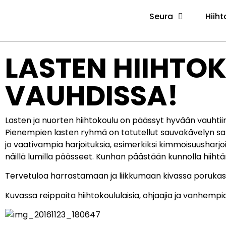
Seura
Hiiht
LASTEN HIIHTO
VAUHDISSA!
Lasten ja nuorten hiihtokoulu on päässyt hyvään vauhtii
Pienempien lasten ryhmä on totutellut sauvakävelyn saloi
jo vaativampia harjoituksia, esimerkiksi kimmoisuusharjoit
näillä lumilla päässeet. Kunhan päästään kunnolla hiiht
Tervetuloa harrastamaan ja liikkumaan kivassa poruka
Kuvassa reippaita hiihtokoululaisia, ohjaajia ja vanhempia