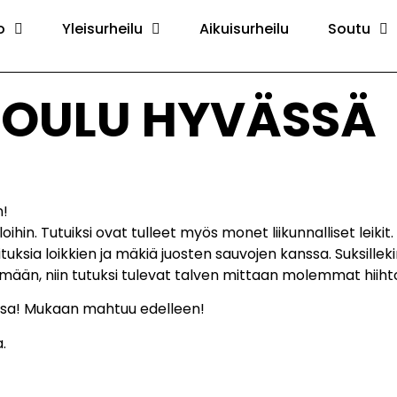
o
Yleisurheilu
Aikuisurheilu
Soutu
KOULU HYVÄSSÄ
n!
hin. Tutuiksi ovat tulleet myös monet liikunnalliset leiki
uksia loikkien ja mäkiä juosten sauvojen kanssa. Suksilleki
ämään, niin tutuksi tulevat talven mittaan molemmat hiiht
ssa! Mukaan mahtuu edelleen!
.