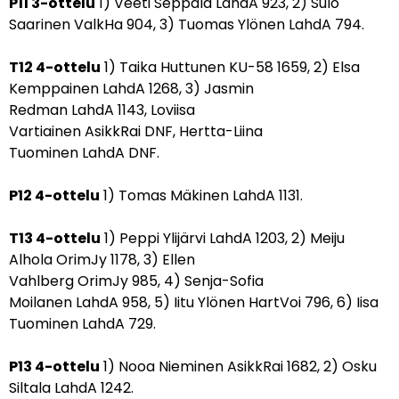
P11 3-ottelu
1) Veeti Seppälä LahdA 923, 2) Sulo
Saarinen ValkHa 904, 3) Tuomas Ylönen LahdA 794.
T12 4-ottelu
1) Taika Huttunen KU-58 1659, 2) Elsa
Kemppainen LahdA 1268, 3) Jasmin
Redman LahdA 1143, Loviisa
Vartiainen AsikkRai DNF, Hertta-Liina
Tuominen LahdA DNF.
P12 4-ottelu
1) Tomas Mäkinen LahdA 1131.
T13 4-ottelu
1) Peppi Ylijärvi LahdA 1203, 2) Meiju
Alhola OrimJy 1178, 3) Ellen
Vahlberg OrimJy 985, 4) Senja-Sofia
Moilanen LahdA 958, 5) Iitu Ylönen HartVoi 796, 6) Iisa
Tuominen LahdA 729.
P13 4-ottelu
1) Nooa Nieminen AsikkRai 1682, 2) Osku
Siltala LahdA 1242.