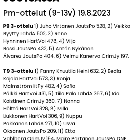
Pm-ottelut (9-13v) 19.8.2023
P9 3-ottelu
1) Juho Virtanen JoutsPo 528, 2) Veikka
Ryytty LahdA 502, 3) Rene
Hynninen HartVoi 478, 4) Viljo
Rossi JoutsPo 432, 5) Antón Nykänen
Álvarez JoutsPo 404, 6) Velmu Kanerva OrimJy 197.
T9 3-ottelu
1) Fanny Knuutila HeinI 632, 2) Eedla
Kojola HartVoi 573, 3) Ronja
Malmström IitPy 482, 4) Sofia
Pölkki HartVoi 431, 5) Tiila Palo LahdA 367, 6) Ida
Koistinen OrimJy 360, 7) Nonna
Hölttä HartVoi 328, 8) Milla
Liukkonen HartVoi 306, 9) Nuppu
Pakkanen LahdA 271, 10) Usva
Oksanen JoutsPo 209, 11) Etta
Vahlberg OrimJy 194, Maire Partanen JoutsPo DNF.