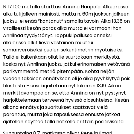
N 17 100 metrillä starttasi Anniina Haapala. Alkuerässä
alku tuli jälleen mainiosti, mutta n. 60m juoksun jälkeen
juoksu ei enää ”kantanut” samalla tavoin. Aika 13,38 on
virallisesti kesän paras aika mutta ei varmaan ihan
Anniinaa tyydyttänyt. Loppukilpailussa onneksi
alkuerissä ollut lievä vastainen muuttui
samanveroiseksi puolen sekuntimetrin myötäiseksi.
Tällä ei kuitenkaan ollut lie suurtakaan merkitystä,
koska nyt Anniinan juoksu jatkui erinomaisen vetävänä
parikymmentä metriä pitempään. Kohta neljän
vuoden takaisen ennätyksen oli jo aika pyyhkiytyä pois
tilastosta – uusi kirjoitetaan nyt lukemin 13,19. Aikaa
merkittävämpää on se, että Anniina on nyt pystynyt
harjoittelemaan terveenä hyvissä olosuhteissa. Kesän
aikana ennätys ja suoritukset saattavat vielä
parantua, mutta joka tapauksessa ennuste jatkoa
ajatellen näyttää tällä hetkellä erittäin positiiviselta.
Sunnuntaina 8.7. matkassa olivat Bene ja Ilmari