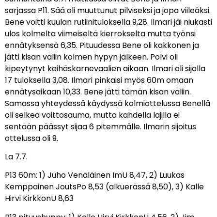
sarjassa P11. Sää oli muuttunut pilviseksi ja jopa viileäksi.
Bene voitti kuulan rutiinituloksella 9,28. Ilmari jäi niukasti
ulos kolmelta viimeiseltä kierrokselta mutta työnsi
ennätyksensä 6,35. Pituudessa Bene oli kakkonen ja
jätti kisan väliin kolmen hypyn jälkeen. Polvi oli
kipeytynyt keihäskarnevaalien aikaan. Ilmari oli sijalla
17 tuloksella 3,08. Ilmari pinkaisi myös 60m omaan
ennätysaikaan 10,33. Bene jätti tämän kisan väliin.
Samassa yhteydessä käydyssä kolmiottelussa Benellä
oli selkeä voittosauma, mutta kahdella lajilla ei
sentään päässyt sijaa 6 pitemmälle. Ilmarin sijoitus
ottelussa oli 9.
La 7.7.
P13 60m: 1) Juho Venäläinen ImU 8,47, 2) Luukas
Kemppainen JoutsPo 8,53 (alkuerässä 8,50), 3) Kalle
Hirvi KirkkonU 8,63