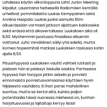
Lahdessa käytiin viikonloppuna Lahti Junior Meeting
kilpailut. Lauantaina helteisellä Radiomäen kentällä
urheilivat pommilaisista Luukas Kemppainen sekä
Anniina Haapala. Luukas juoksi aamulla 60m
alkuerässään varmasti jatkoon sijoittuen kakkoseksi
sekä erässä että aikavertailussa. Luukaksen aika oli
8,50. Myöhemmin juostussa finaalissa alkuerän
voittanut Juho Venäläinen säilyi yhä edellä, mutta
komea hopeamitali matkasi Luukaksen taskussa kotiin
ajalla 8,53.
Pituushypyssä Luukaksen vauhti vaihteli rutkasti ja
pääosin hän ei päässyt laskulle saakka. Parhaassa
hypyssä hän harppoi pitkin askelin ja ponnisti
erinomaista ponnistusvoimaansa käyttäen hyvin
hiljaisesta vauhdista. Ei ihan paras mahdollinen
suoritus, mutta se kertoi siitä, kuinka paljon
potentiaalia tässä nuoressa miehessä on, kunhan
harjoitusvuosia ja lajitaitoja kertyy lisää!