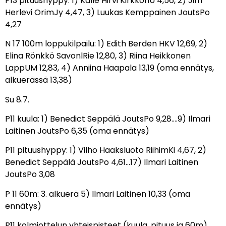
P13 pituushyppy: 1) Kalle Hirvi KirkkonU 4,56, 2) Jim
Herlevi OrimJy 4,47, 3) Luukas Kemppainen JoutsPo
4,27
N 17 100m loppukilpailu: 1) Edith Berden HKV 12,69, 2)
Elina Rönkkö SavonlRie 12,80, 3) Riina Heikkonen
LappUM 12,83, 4) Anniina Haapala 13,19 (oma ennätys,
alkuerässä 13,38)
Su 8.7.
P11 kuula: 1) Benedict Seppälä JoutsPo 9,28….9) Ilmari
Laitinen JoutsPo 6,35 (oma ennätys)
P11 pituushyppy: 1) Vilho Haaksluoto RiihimKi 4,67, 2)
Benedict Seppälä JoutsPo 4,61…17) Ilmari Laitinen
JoutsPo 3,08
P 11 60m: 3. alkuerä 5) Ilmari Laitinen 10,33 (oma
ennätys)
P11 kolmiottelun yhteispisteet (kuula, pituus ja 60m)