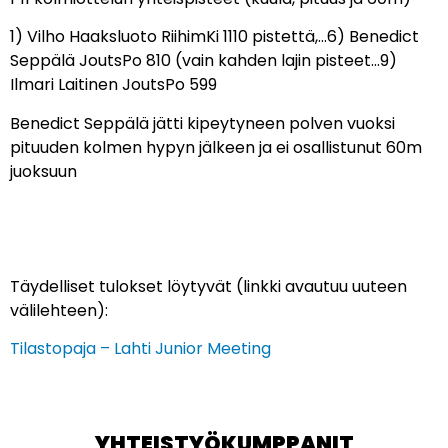
1) Vilho Haaksluoto RiihimKi 1110 pistettä,…6) Benedict
Seppälä JoutsPo 810 (vain kahden lajin pisteet…9)
Ilmari Laitinen JoutsPo 599
Benedict Seppälä jätti kipeytyneen polven vuoksi
pituuden kolmen hypyn jälkeen ja ei osallistunut 60m
juoksuun
Täydelliset tulokset löytyvät (linkki avautuu uuteen
välilehteen):
Tilastopaja – Lahti Junior Meeting
YHTEISTYÖKUMPPANIT