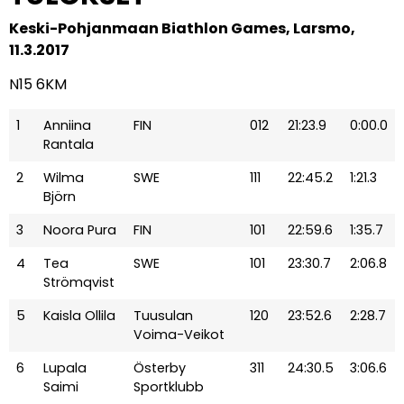
Keski-Pohjanmaan Biathlon Games, Larsmo,
11.3.2017
N15 6KM
1
Anniina
FIN
012
21:23.9
0:00.0
Rantala
2
Wilma
SWE
111
22:45.2
1:21.3
Björn
3
Noora Pura
FIN
101
22:59.6
1:35.7
4
Tea
SWE
101
23:30.7
2:06.8
Strömqvist
5
Kaisla Ollila
Tuusulan
120
23:52.6
2:28.7
Voima-Veikot
6
Lupala
Österby
311
24:30.5
3:06.6
Saimi
Sportklubb