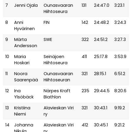
7
Jenni Ojala
Ounasvaaran
131
24:47.0
3:23.1
Hiihtoseura
8
Anni
FIN
142
24:48.2
3:24.3
Hyvärinen
9
Märta
SWE
322
24:51.2
3:27.3
Andersson
10
Maria
Seinäjoen
411
25:17.8
3:53.9
Hoskari
Hiihtoseura
11
Noora
Ounasvaaran
321
28:15.1
6:51.2
Saarenpää
Hiihtoseuran
12
Ina
Närpes Kraft
235
29:44.5
8:20.6
Ylsöbäck
Biathlon
13
Kristiina
Alavieskan Viri
321
30:43.1
9:19.2
Niemi
ry
14
Johanna
Alavieskan Viri
412
30:45.1
9:21.2
Nikula
ry