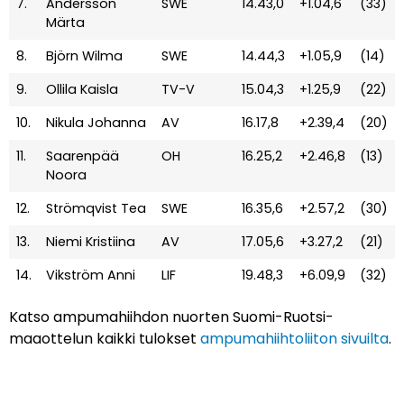
7.
Andersson
SWE
14.43,0
+1.04,6
(33)
Märta
8.
Björn Wilma
SWE
14.44,3
+1.05,9
(14)
9.
Ollila Kaisla
TV-V
15.04,3
+1.25,9
(22)
10.
Nikula Johanna
AV
16.17,8
+2.39,4
(20)
11.
Saarenpää
OH
16.25,2
+2.46,8
(13)
Noora
12.
Strömqvist Tea
SWE
16.35,6
+2.57,2
(30)
13.
Niemi Kristiina
AV
17.05,6
+3.27,2
(21)
14.
Vikström Anni
LIF
19.48,3
+6.09,9
(32)
Katso ampumahiihdon nuorten Suomi-Ruotsi-
maaottelun kaikki tulokset
ampumahiihtoliiton sivuilta
.