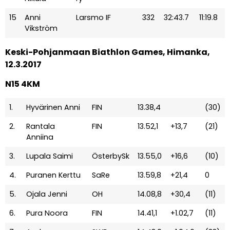
15
Anni
Larsmo IF
332
32:43.7
11:19.8
Vikström
Keski-Pohjanmaan Biathlon Games, Himanka,
12.3.2017
N15 4KM
1.
Hyvärinen Anni
FIN
13.38,4
(30)
2.
Rantala
FIN
13.52,1
+13,7
(21)
Anniina
3.
Lupala Saimi
ÖsterbySk
13.55,0
+16,6
(10)
4.
Puranen Kerttu
SaRe
13.59,8
+21,4
0
5.
Ojala Jenni
OH
14.08,8
+30,4
(11)
6.
Pura Noora
FIN
14.41,1
+1.02,7
(11)