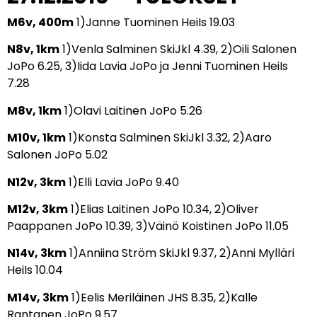
M6v, 400m
1)Janne Tuominen HeiIs 19.03
N8v, 1km
1)Venla Salminen SkiJkl 4.39, 2)Oili Salonen
JoPo 6.25, 3)Iida Lavia JoPo ja Jenni Tuominen HeiIs
7.28
M8v, 1km
1)Olavi Laitinen JoPo 5.26
M10v, 1km
1)Konsta Salminen SkiJkl 3.32, 2)Aaro
Salonen JoPo 5.02
N12v, 3km
1)Elli Lavia JoPo 9.40
M12v, 3km
1)Elias Laitinen JoPo 10.34, 2)Oliver
Paappanen JoPo 10.39, 3)Väinö Koistinen JoPo 11.05
N14v, 3km
1)Anniina Ström SkiJkl 9.37, 2)Anni Mylläri
HeiIs 10.04
M14v, 3km
1)Eelis Meriläinen JHS 8.35, 2)Kalle
Rantanen JoPo 9.57