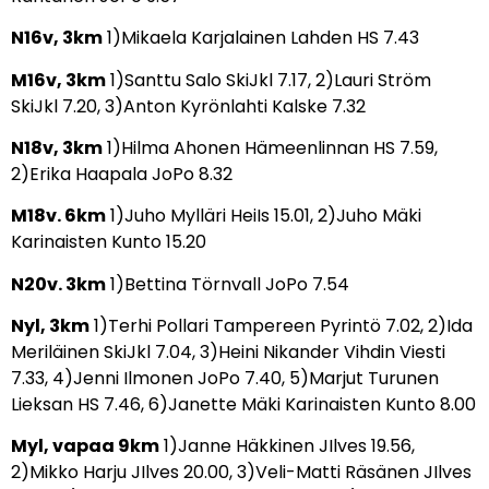
N16v, 3km
1)Mikaela Karjalainen Lahden HS 7.43
M16v, 3km
1)Santtu Salo SkiJkl 7.17, 2)Lauri Ström
SkiJkl 7.20, 3)Anton Kyrönlahti Kalske 7.32
N18v, 3km
1)Hilma Ahonen Hämeenlinnan HS 7.59,
2)Erika Haapala JoPo 8.32
M18v. 6km
1)Juho Mylläri HeiIs 15.01, 2)Juho Mäki
Karinaisten Kunto 15.20
N20v. 3km
1)Bettina Törnvall JoPo 7.54
Nyl, 3km
1)Terhi Pollari Tampereen Pyrintö 7.02, 2)Ida
Meriläinen SkiJkl 7.04, 3)Heini Nikander Vihdin Viesti
7.33, 4)Jenni Ilmonen JoPo 7.40, 5)Marjut Turunen
Lieksan HS 7.46, 6)Janette Mäki Karinaisten Kunto 8.00
Myl, vapaa 9km
1)Janne Häkkinen JIlves 19.56,
2)Mikko Harju JIlves 20.00, 3)Veli-Matti Räsänen JIlves