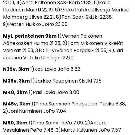
20.01, 4)Antti Peltonen SAS-Bern 21.32, 5)Kalle
Häkkinen MuurU 22.19, 6)Mikko Hulkko JIlves ja Markus
Malmberg JIlves 22.21, 8)Toni Saari SkiJkl 22.38,
9)Petteri Huikko JoPo 23.00
Myl, perinteinen 9km
1)Verneri Poikonen
Äänekosken Huima 21.25, 2)Tomi Mikkonen Vikkelät
Veitikat 21.53, 3)Olli Tyrväinen PargasIF 21.55, 4)Jari
Joutsen Vetelin Urheilijat 22.10
N35v, 3km
1)Kati Lavia JoPo 8.52
M35v. 3km
1)Jarkko Kauppinen SkiJkl 7.15
M40, 3km
1)Pasi Lavia JoPo 8.00
M45v, 3km
1)Timo Salminen Pihtiputaan Tuisku 6.38,
2)Joni Nurminen JoPo 7.04
M50, 3km
1)Timo Salmi HaVo 7.09, 2)Antero
Vesalainen PePo 7.48, 3)Martti Kuitunen JoPo 7.57