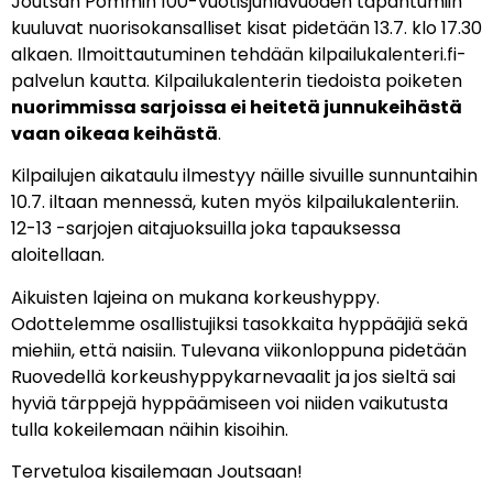
Joutsan Pommin 100-vuotisjuhlavuoden tapahtumiin
kuuluvat nuorisokansalliset kisat pidetään 13.7. klo 17.30
alkaen. Ilmoittautuminen tehdään kilpailukalenteri.fi-
palvelun kautta. Kilpailukalenterin tiedoista poiketen
nuorimmissa sarjoissa ei heitetä junnukeihästä
vaan oikeaa keihästä
.
Kilpailujen aikataulu ilmestyy näille sivuille sunnuntaihin
10.7. iltaan mennessä, kuten myös kilpailukalenteriin.
12-13 -sarjojen aitajuoksuilla joka tapauksessa
aloitellaan.
Aikuisten lajeina on mukana korkeushyppy.
Odottelemme osallistujiksi tasokkaita hyppääjiä sekä
miehiin, että naisiin. Tulevana viikonloppuna pidetään
Ruovedellä korkeushyppykarnevaalit ja jos sieltä sai
hyviä tärppejä hyppäämiseen voi niiden vaikutusta
tulla kokeilemaan näihin kisoihin.
Tervetuloa kisailemaan Joutsaan!