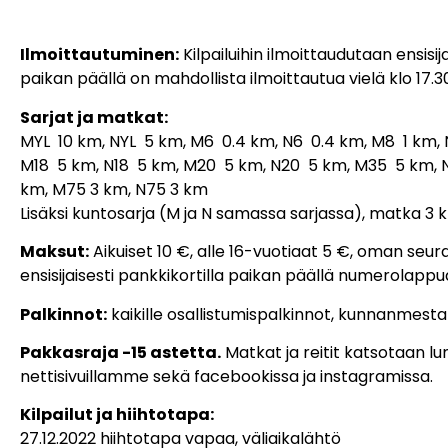
Ilmoittautuminen:
Kilpailuihin ilmoittaudutaan ensisij
paikan päällä on mahdollista ilmoittautua vielä klo 17
Sarjat ja matkat:
MYL 10 km, NYL 5 km, M6 0.4 km, N6 0.4 km, M8 1 km, 
M18 5 km, N18 5 km, M20 5 km, N20 5 km, M35 5 km,
km, M75 3 km, N75 3 km
Lisäksi kuntosarja (M ja N samassa sarjassa), matka 3 
Maksut:
Aikuiset 10 €, alle 16-vuotiaat 5 €, oman seu
ensisijaisesti pankkikortilla paikan päällä numerolapp
Palkinnot:
kaikille osallistumispalkinnot, kunnanmesta
Pakkasraja -15 astetta.
Matkat ja reitit katsotaan l
nettisivuillamme sekä facebookissa ja instagramissa.
Kilpailut ja hiihtotapa:
27.12.2022 hiihtotapa vapaa, väliaikalähtö