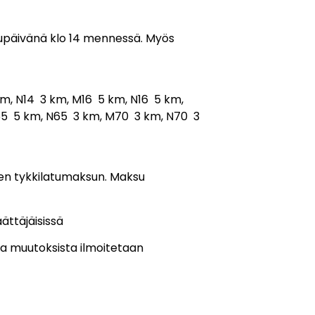
ilupäivänä klo 14 mennessä. Myös
km, N14 3 km, M16 5 km, N16 5 km,
65 5 km, N65 3 km, M70 3 km, N70 3
isen tykkilatumaksun. Maksu
ättäjäisissä
ta muutoksista ilmoitetaan