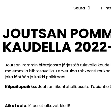
Seura
Hiiht
JOUTSAN POMMI
KAUDELLA 2022
Joutsan Pommin hiihtojaosto järjestää tulevalla kaudell
molemmilla hiihtotavoilla. Tervetuloa rohkeasti mukaan
joka lähtöön ja kaikki palkitaan!
Kilpailupaikka:
Joutsan liikuntahalli, osoite Tapiontie 
Aikataulu:
Kilpailut alkavat klo 18