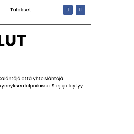
Tulokset
LUT
kalähtöjä että yhteislähtöjä
nnyksen kilpailuissa. Sarjoja löytyy