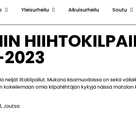
o
Yleisurheilu
Aikuisurheilu
Soutu
N HIIHTOKILPAI
-2023
a neljät iltakilpailut. Mukana kisamuodoissa on sekä väliai
 kokeilemaan omia kilpahiihtäjän kykyjä näissä matalan ky
3, Joutsa