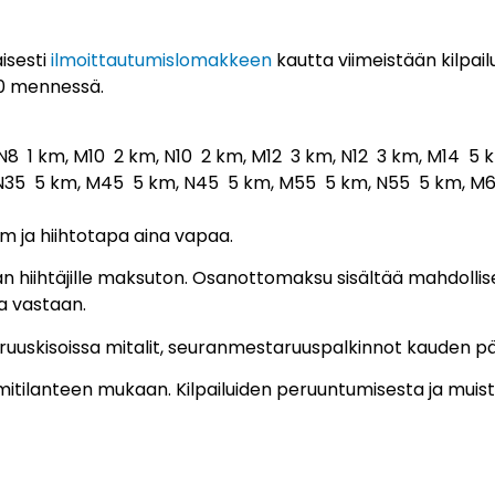
aisesti
ilmoittautumislomakkeen
kautta viimeistään kilpa
.30 mennessä.
N8 1 km, M10 2 km, N10 2 km, M12 3 km, N12 3 km, M14 5 
 N35 5 km, M45 5 km, N45 5 km, M55 5 km, N55 5 km, M
km ja hiihtotapa aina vapaa.
ran hiihtäjille maksuton. Osanottomaksu sisältää mahdoll
ua vastaan.
ruuskisoissa mitalit, seuranmestaruuspalkinnot kauden pä
umitilanteen mukaan. Kilpailuiden peruuntumisesta ja muis