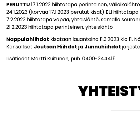
PERUTTU
17.1.2023 hiihtotapa perinteinen, väliaikalä
24.1.2023 (korvaa 17.1.2023 perutut kisat) ELI hiihtota
7.2.2023 hiihtotapa vapaa, yhteislähtö, samalla seura
21.2.2023 hiihtotapa perinteinen, yhteislähtö
Nappulahiihdot
kisataan lauantaina 11.3.2023 klo 11. 
Kansalliset
Joutsan Hiihdot ja Junnuhiihdot
järjest
Lisätiedot Martti Kuitunen, puh. 0400-344415
YHTEIS