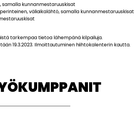
htö, samalla kunnanmestaruuskisat
pa perinteinen, väliaikalähtö, samalla kunnanmestaruuskisat
nmestaruuskisat
Näistä tarkempaa tietoa lähempänä kilpailuja.
etään 19.3.2023. Ilmoittautuminen hiihtokalenterin kautta.
TYÖKUMPPANIT