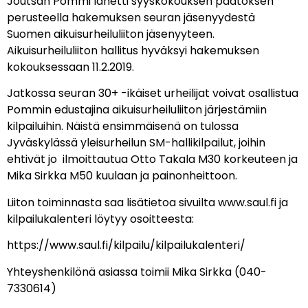
Joutsan Pommi lähetti syyskokouksen päätöksen
perusteella hakemuksen seuran jäsenyydestä
Suomen aikuisurheiluliiton jäsenyyteen.
Aikuisurheiluliiton hallitus hyväksyi hakemuksen
kokouksessaan 11.2.2019.
Jatkossa seuran 30+ -ikäiset urheilijat voivat osallistua
Pommin edustajina aikuisurheiluliiton järjestämiin
kilpailuihin. Näistä ensimmäisenä on tulossa
Jyväskylässä yleisurheilun SM-hallikilpailut, joihin
ehtivät jo ilmoittautua Otto Takala M30 korkeuteen ja
Mika Sirkka M50 kuulaan ja painonheittoon.
Liiton toiminnasta saa lisätietoa sivuilta www.saul.fi ja
kilpailukalenteri löytyy osoitteesta:
https://www.saul.fi/kilpailu/kilpailukalenteri/
Yhteyshenkilönä asiassa toimii Mika Sirkka (040-
7330614)