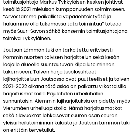
toimitusjohtaja Markus Tykkyläisen kesken johtivat
kesällä 2021 mieluisan kumppanuuden solmimiseen.
”Arvostamme paikallista vapaaehtoistyötä ja
haluamme olla tukemassa tätä toimintaa” toteaa
myös Suur-Savon sähkö konsernin toimitusjohtajana
toimiva Tykkyläinen.
Joutsan Lämmön tuki on tarkoitettu erityisesti
Pommin nuorten talvisen harjoittelun sekä kesän
laajalle alueelle suuntautuvan kilpailutoiminnan
tukemiseen. Talven harjoitusolosuhteet
lajiharjoitteluun Joutsassa ovat puutteelliset ja talven
2021-2022 aikana tätä asiaa on paikattu viikottaisilla
harjoitusmatkoilla Pajulahden urheiluhalliin
sunnuntaisin. Aiemmin lajiharjoituksia on pidetty myös
Vierumäen urheiluopistolla. Nämä harjoitusmatkat
sekä tilavuokrat lohkaisevat suuren osan seuran
yleisurheilutoiminnan kuluista ja Joutsan Lämmön tuki
on erittäin tervetullut.