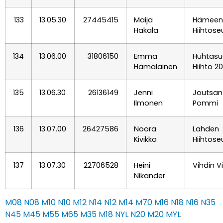
133
13.05.30
27445415
Maija
Hämeenl
Hakala
Hiihtose
134
13.06.00
31806150
Emma
Huhtas
Hämäläinen
Hiihto 2
135
13.06.30
26136149
Jenni
Joutsan
Ilmonen
Pommi
136
13.07.00
26427586
Noora
Lahden
Kivikko
Hiihtose
137
13.07.30
22706528
Heini
Vihdin Vi
Nikander
M08
N08
M10
N10
M12
N14
N12
M14
M70
M16
N18
N16
N35
N45
M45
M55
M65
M35
M18
NYL
N20
M20
MYL