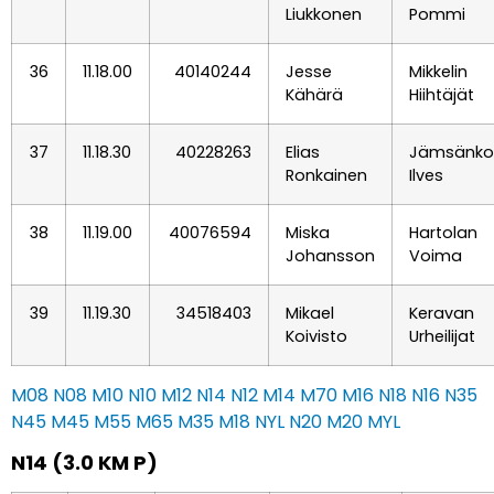
Liukkonen
Pommi
36
11.18.00
40140244
Jesse
Mikkelin
Kähärä
Hiihtäjät
37
11.18.30
40228263
Elias
Jämsänko
Ronkainen
Ilves
38
11.19.00
40076594
Miska
Hartolan
Johansson
Voima
39
11.19.30
34518403
Mikael
Keravan
Koivisto
Urheilijat
M08
N08
M10
N10
M12
N14
N12
M14
M70
M16
N18
N16
N35
N45
M45
M55
M65
M35
M18
NYL
N20
M20
MYL
N14 (3.0 KM P)