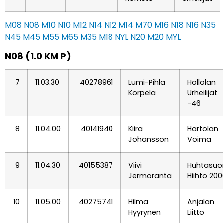
M08
N08
M10
N10
M12
N14
N12
M14
M70
M16
N18
N16
N35
N45
M45
M55
M65
M35
M18
NYL
N20
M20
MYL
N08 (1.0 KM P)
7
11.03.30
40278961
Lumi-Pihla
Hollolan
Korpela
Urheilijat
-46
8
11.04.00
40141940
Kiira
Hartolan
Johansson
Voima
9
11.04.30
40155387
Viivi
Huhtasuo
Jermoranta
Hiihto 200
10
11.05.00
40275741
Hilma
Anjalan
Hyyrynen
Liitto