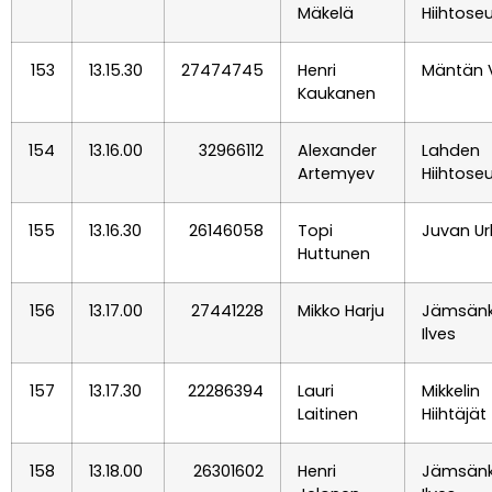
Mäkelä
Hiihtose
153
13.15.30
27474745
Henri
Mäntän 
Kaukanen
154
13.16.00
32966112
Alexander
Lahden
Artemyev
Hiihtose
155
13.16.30
26146058
Topi
Juvan Urh
Huttunen
156
13.17.00
27441228
Mikko Harju
Jämsän
Ilves
157
13.17.30
22286394
Lauri
Mikkelin
Laitinen
Hiihtäjät
158
13.18.00
26301602
Henri
Jämsän