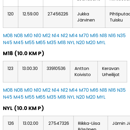
120
12.59.00
27456226
Jukka
Pihtiputa
Järvinen
Tuisku
M08
N08
M10
N10
M12
N14
N12
M14
M70
M16
N18
N16
N35
N45
M45
M55
M65
M35
M18
NYL
N20
M20
MYL
M18 (10.0 KM P)
123
13.00.30
33910536
Antton
Keravan
Koivisto
Urheilijat
M08
N08
M10
N10
M12
N14
N12
M14
M70
M16
N18
N16
N35
N45
M45
M55
M65
M35
M18
NYL
N20
M20
MYL
NYL (10.0 KM P)
126
13.02.00
27547326
Riikka-Liisa
Jämin J
Räsänen