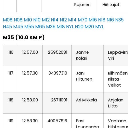
Pajunen
Hiihtäjät
M08
N08
M10
N10
M12
N14
N12
M14
M70
M16
N18
N16
N35
N45
M45
M55
M65
M35
M18
NYL
N20
M20
MYL
M35 (10.0 KM P)
116
12.57.00
25952081
Janne
Leppävirr
Kolari
Viri
117
12.57.30
34397310
Jani
Riihimäen
Hiltunen
Kiista-
Veikot
118
12.58.00
26711001
Ari Mikkelä
Anjalan
Liitto
119
12.58.30
40057816
Pasi
Vantaan
Lounasaho
Hiihtoseu