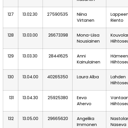
127
13.02.30
27590535
Niina
Lappee
Virtanen
Riento
128
13.03.00
26673398
Mona-Liisa
Kouvola
Nousiainen
Hiihtose
129
13.03.30
28441625
Anni
Hämeenl
Kainulainen
Hiihtose
130
13.04.00
40265350
Laura Alba
Lahden
Hiihtose
131
13.04.30
25925380
Eeva
Vantaa
Ahervo
Hiihtose
132
13.05.00
29665620
Angelika
Nastola
Immonen
Naseva