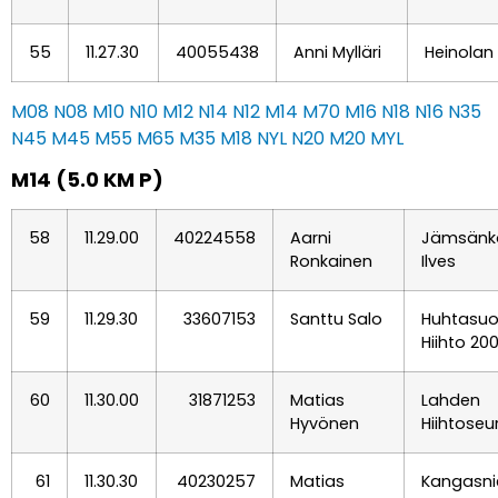
55
11.27.30
40055438
Anni Mylläri
Heinolan 
M08
N08
M10
N10
M12
N14
N12
M14
M70
M16
N18
N16
N35
N45
M45
M55
M65
M35
M18
NYL
N20
M20
MYL
M14 (5.0 KM P)
58
11.29.00
40224558
Aarni
Jämsänk
Ronkainen
Ilves
59
11.29.30
33607153
Santtu Salo
Huhtasu
Hiihto 20
60
11.30.00
31871253
Matias
Lahden
Hyvönen
Hiihtoseu
61
11.30.30
40230257
Matias
Kangasn