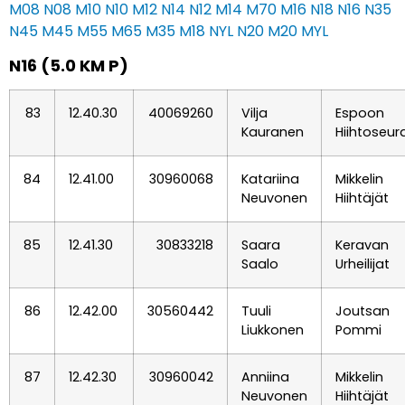
M08
N08
M10
N10
M12
N14
N12
M14
M70
M16
N18
N16
N35
N45
M45
M55
M65
M35
M18
NYL
N20
M20
MYL
N16 (5.0 KM P)
83
12.40.30
40069260
Vilja
Espoon
Kauranen
Hiihtoseur
84
12.41.00
30960068
Katariina
Mikkelin
Neuvonen
Hiihtäjät
85
12.41.30
30833218
Saara
Keravan
Saalo
Urheilijat
86
12.42.00
30560442
Tuuli
Joutsan
Liukkonen
Pommi
87
12.42.30
30960042
Anniina
Mikkelin
Neuvonen
Hiihtäjät