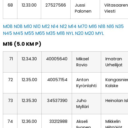
68
12.33.00
27527566
Jussi
Viitasaaren
Palonen
Viesti
M08
N08
M10
N10
M12
N14
N12
M14
M70
M16
N18
N16
N35
N45
M45
M55
M65
M35
M18
NYL
N20
M20
MYL
M16 (5.0 KM P)
71
12.34.30
40005640
Mikael
Imatran
Rovio
Urheilijat
72
12.35.00
40057154
Anton
Kangasni
Kyrönlahti
Kalske
73
12.35.30
34537390
Juho
Heinolan Is
Mylläri
74
12.36.00
33212988
Akseli
Mikkelin
Iivonen
Hiihtäjät