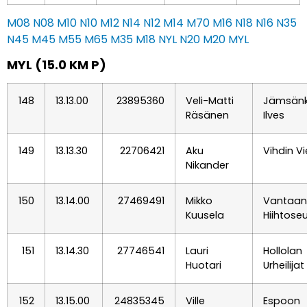
M08
N08
M10
N10
M12
N14
N12
M14
M70
M16
N18
N16
N35
N45
M45
M55
M65
M35
M18
NYL
N20
M20
MYL
MYL (15.0 KM P)
148
13.13.00
23895360
Veli-Matti
Jämsän
Räsänen
Ilves
149
13.13.30
22706421
Aku
Vihdin Vi
Nikander
150
13.14.00
27469491
Mikko
Vantaan
Kuusela
Hiihtose
151
13.14.30
27746541
Lauri
Hollolan
Huotari
Urheilija
152
13.15.00
24835345
Ville
Espoon