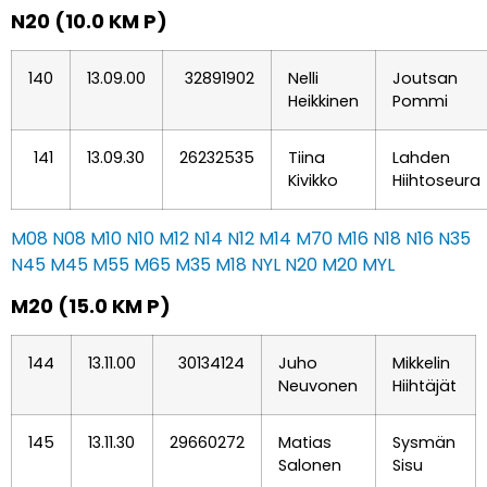
N20 (10.0 KM P)
140
13.09.00
32891902
Nelli
Joutsan
Heikkinen
Pommi
141
13.09.30
26232535
Tiina
Lahden
Kivikko
Hiihtoseura
M08
N08
M10
N10
M12
N14
N12
M14
M70
M16
N18
N16
N35
N45
M45
M55
M65
M35
M18
NYL
N20
M20
MYL
M20 (15.0 KM P)
144
13.11.00
30134124
Juho
Mikkelin
Neuvonen
Hiihtäjät
145
13.11.30
29660272
Matias
Sysmän
Salonen
Sisu