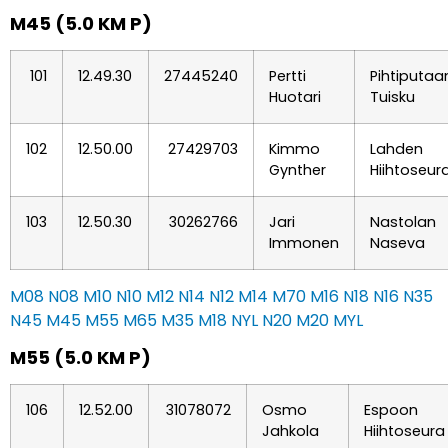
M45 (5.0 KM P)
101
12.49.30
27445240
Pertti
Pihtiputaa
Huotari
Tuisku
102
12.50.00
27429703
Kimmo
Lahden
Gynther
Hiihtoseur
103
12.50.30
30262766
Jari
Nastolan
Immonen
Naseva
M08
N08
M10
N10
M12
N14
N12
M14
M70
M16
N18
N16
N35
N45
M45
M55
M65
M35
M18
NYL
N20
M20
MYL
M55 (5.0 KM P)
106
12.52.00
31078072
Osmo
Espoon
Jahkola
Hiihtoseura