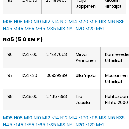
93
12.45.30
27498857
Taija
Mikkelin
Jäppinen
Hiihtäjät
M08
N08
M10
N10
M12
N14
N12
M14
M70
M16
N18
N16
N35
N45
M45
M55
M65
M35
M18
NYL
N20
M20
MYL
N45 (5.0 KM P)
96
12.47.00
27247053
Mirva
Konnevede
Pynnönen
Urheilijat
97
12.47.30
30939989
Ulla Yrjölä
Muuramen
Urheilijat
98
12.48.00
27457393
Eila
Huhtasuon
Jussila
Hiihto 2000
M08
N08
M10
N10
M12
N14
N12
M14
M70
M16
N18
N16
N35
N45
M45
M55
M65
M35
M18
NYL
N20
M20
MYL