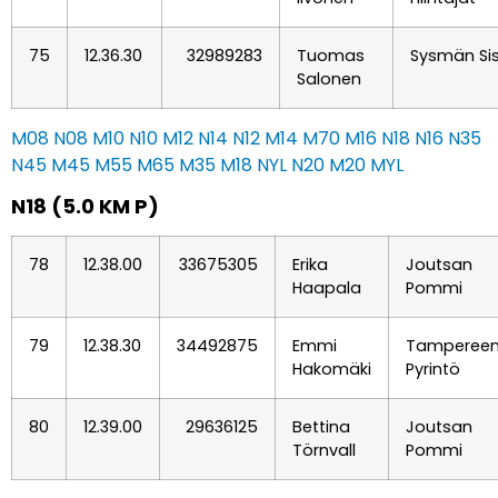
75
12.36.30
32989283
Tuomas
Sysmän Si
Salonen
M08
N08
M10
N10
M12
N14
N12
M14
M70
M16
N18
N16
N35
N45
M45
M55
M65
M35
M18
NYL
N20
M20
MYL
N18 (5.0 KM P)
78
12.38.00
33675305
Erika
Joutsan
Haapala
Pommi
79
12.38.30
34492875
Emmi
Tamperee
Hakomäki
Pyrintö
80
12.39.00
29636125
Bettina
Joutsan
Törnvall
Pommi