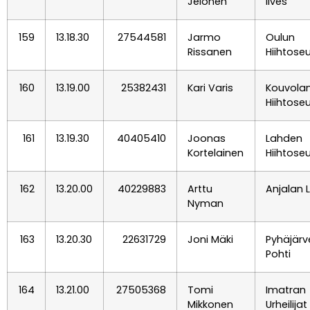
Jelonen
Ilves
159
13.18.30
27544581
Jarmo
Oulun
Rissanen
Hiihtose
160
13.19.00
25382431
Kari Varis
Kouvola
Hiihtose
161
13.19.30
40405410
Joonas
Lahden
Kortelainen
Hiihtose
162
13.20.00
40229883
Arttu
Anjalan L
Nyman
163
13.20.30
22631729
Joni Mäki
Pyhäjärv
Pohti
164
13.21.00
27505368
Tomi
Imatran
Mikkonen
Urheilijat