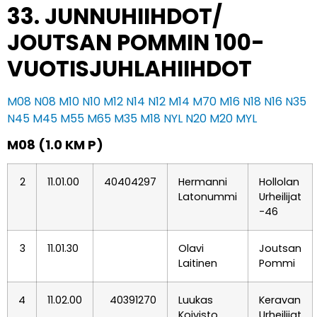
33. JUNNUHIIHDOT/
JOUTSAN POMMIN 100-
VUOTISJUHLAHIIHDOT
M08
N08
M10
N10
M12
N14
N12
M14
M70
M16
N18
N16
N35
N45
M45
M55
M65
M35
M18
NYL
N20
M20
MYL
M08 (1.0 KM P)
2
11.01.00
40404297
Hermanni
Hollolan
Latonummi
Urheilijat
-46
3
11.01.30
Olavi
Joutsan
Laitinen
Pommi
4
11.02.00
40391270
Luukas
Keravan
Koivisto
Urheilijat