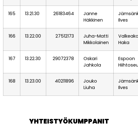
165
13.21.30
26183464
Janne
Jämsän
Häkkinen
Ilves
166
13.22.00
27512173
Juha-Matti
Valkeak
Mikkolainen
Haka
167
13.22.30
29072378
Oskari
Espoon
Jahkola
Hiihtose
168
13.23.00
40211896
Jouko
Jämsän
Liuha
Ilves
YHTEISTYÖKUMPPANIT