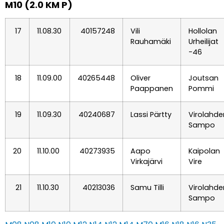
M10 (2.0 KM P)
17
11.08.30
40157248
Vili
Hollolan
Rauhamäki
Urheilijat
-46
18
11.09.00
40265448
Oliver
Joutsan
Paappanen
Pommi
19
11.09.30
40240687
Lassi Pärtty
Virolahde
Sampo
20
11.10.00
40273935
Aapo
Kaipolan
Virkajärvi
Vire
21
11.10.30
40213036
Samu Tilli
Virolahde
Sampo