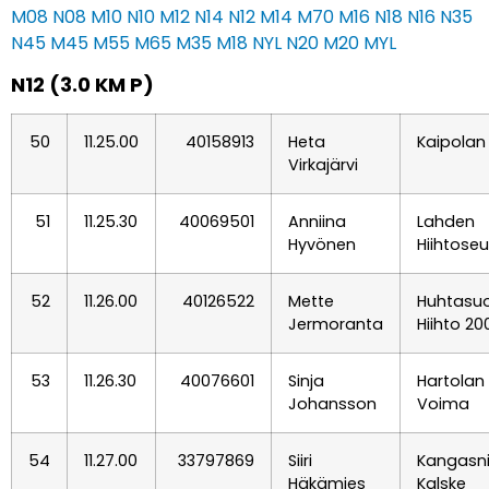
M08
N08
M10
N10
M12
N14
N12
M14
M70
M16
N18
N16
N35
N45
M45
M55
M65
M35
M18
NYL
N20
M20
MYL
N12 (3.0 KM P)
50
11.25.00
40158913
Heta
Kaipolan 
Virkajärvi
51
11.25.30
40069501
Anniina
Lahden
Hyvönen
Hiihtose
52
11.26.00
40126522
Mette
Huhtasu
Jermoranta
Hiihto 20
53
11.26.30
40076601
Sinja
Hartolan
Johansson
Voima
54
11.27.00
33797869
Siiri
Kangasn
Häkämies
Kalske