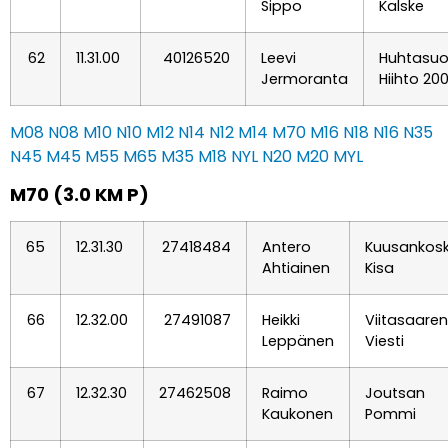
Sippo
Kalske
62
11.31.00
40126520
Leevi
Huhtasu
Jermoranta
Hiihto 20
M08
N08
M10
N10
M12
N14
N12
M14
M70
M16
N18
N16
N35
N45
M45
M55
M65
M35
M18
NYL
N20
M20
MYL
M70 (3.0 KM P)
65
12.31.30
27418484
Antero
Kuusankos
Ahtiainen
Kisa
66
12.32.00
27491087
Heikki
Viitasaaren
Leppänen
Viesti
67
12.32.30
27462508
Raimo
Joutsan
Kaukonen
Pommi