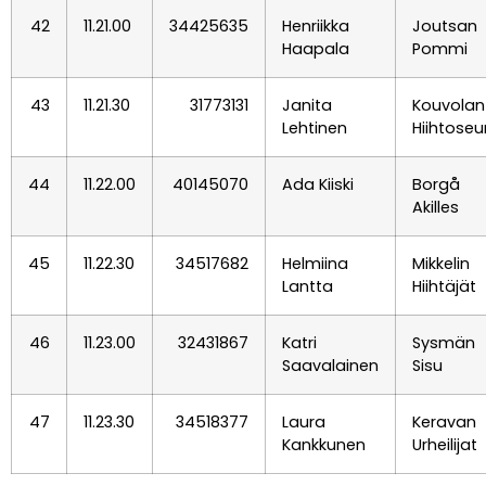
42
11.21.00
34425635
Henriikka
Joutsan
Haapala
Pommi
43
11.21.30
31773131
Janita
Kouvolan
Lehtinen
Hiihtoseu
44
11.22.00
40145070
Ada Kiiski
Borgå
Akilles
45
11.22.30
34517682
Helmiina
Mikkelin
Lantta
Hiihtäjät
46
11.23.00
32431867
Katri
Sysmän
Saavalainen
Sisu
47
11.23.30
34518377
Laura
Keravan
Kankkunen
Urheilijat