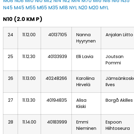
M08
N08
M10
N10
M12
N14
N12
M14
M70
M16
N18
N16
N35
N45
M45
M55
M65
M35
M18
NYL
N20
M20
MYL
N10 (2.0 KM P)
24
11.12.00
40137105
Nanna
Anjalan Liitto
Hyyrynen
25
11.12.30
40133939
Elli Lavia
Joutsan
Pommi
26
11.13.00
40248266
Karoliina
Jämsänkosk
Hirvelä
Ilves
27
11.13.30
40194835
Alisa
Borgå Akilles
Kiiski
28
11.14.00
40183999
Emmi
Espoon
Nieminen
Hiihtoseura