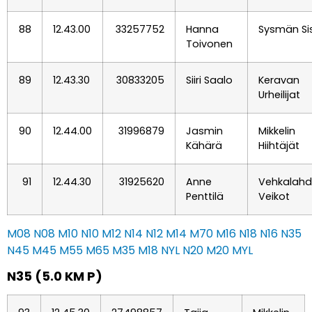
88
12.43.00
33257752
Hanna
Sysmän Si
Toivonen
89
12.43.30
30833205
Siiri Saalo
Keravan
Urheilijat
90
12.44.00
31996879
Jasmin
Mikkelin
Kähärä
Hiihtäjät
91
12.44.30
31925620
Anne
Vehkalah
Penttilä
Veikot
M08
N08
M10
N10
M12
N14
N12
M14
M70
M16
N18
N16
N35
N45
M45
M55
M65
M35
M18
NYL
N20
M20
MYL
N35 (5.0 KM P)