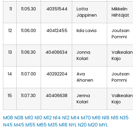
11
11.05.30
40351544
Lotta
Mikkelin
Jäppinen
Hiihtäjät
12
11.06.00
40412455
Iida Lavia
Joutsan
Pommi
13
11.06.30
40406634
Jonna
Valkealan
Kolari
Kajo
14
11.07.00
40292204
Ava
Joutsan
Ahonen
Pommi
15
11.07.30
40406638
Jenna
Valkealan
Kolari
Kajo
M08
N08
M10
N10
M12
N14
N12
M14
M70
M16
N18
N16
N35
N45
M45
M55
M65
M35
M18
NYL
N20
M20
MYL