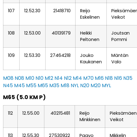
107
12.52.30
21418710
Reijo
Pieksämäe
Eskelinen
Veikot
108
12.53.00
40139179
Heikki
Joutsan
Peltonen
Pommi
109
12.53.30
27464218
Jouko
Mäntän
Kaukanen
Valo
M08
N08
M10
N10
M12
N14
N12
M14
M70
M16
N18
N16
N35
N45
M45
M55
M65
M35
M18
NYL
N20
M20
MYL
M65 (5.0 KM P)
112
12.55.00
40215481
Reijo
Pieksämäen
Minkkinen
Veikot
113
12.55.30
27530922
Paavo
Mikkelin