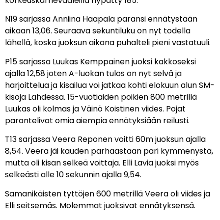
korkeuskarnevaaleilla hypätty 185.
N19 sarjassa Anniina Haapala paransi ennätystään
aikaan 13,06. Seuraava sekuntiluku on nyt todella
lähellä, koska juoksun aikana puhalteli pieni vastatuuli.
P15 sarjassa Luukas Kemppainen juoksi kakkoseksi
ajalla 12,58 joten A-luokan tulos on nyt selvä ja
harjoittelua ja kisailua voi jatkaa kohti elokuun alun SM-
kisoja Lahdessa. 15-vuotiaiden poikien 800 metrillä
Luukas oli kolmas ja Väinö Koistinen viides. Pojat
parantelivat omia aiempia ennätyksiään reilusti.
T13 sarjassa Veera Reponen voitti 60m juoksun ajalla
8,54. Veera jäi kauden parhaastaan pari kymmenystä,
mutta oli kisan selkeä voittaja. Elli Lavia juoksi myös
selkeästi alle 10 sekunnin ajalla 9,54.
Samanikäisten tyttöjen 600 metrillä Veera oli viides ja
Elli seitsemäs. Molemmat juoksivat ennätyksensä.