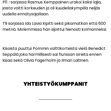
P11 -sarjassa Rasmus Kemppainen urakoi kaksi lajia,
joista voitti korkeuden ja oli kuudellakympillä neljäs
uudella ennätysajallaan.
T9 sarjassa Ida Lavia kipitti sekä pikamatkan että 600
metriä. Molemmissa hän sijoittui hienosti kolmanneksi.
Kisoista puuttui Pommin valttikorteista vielä Benedict
Seppälä joka harmillisesti sai flunssan oireita ennen
kisaa sekä Olivia Fagerholm ja Ilmari Laitinen.
YHTEISTYÖKUMPPANIT