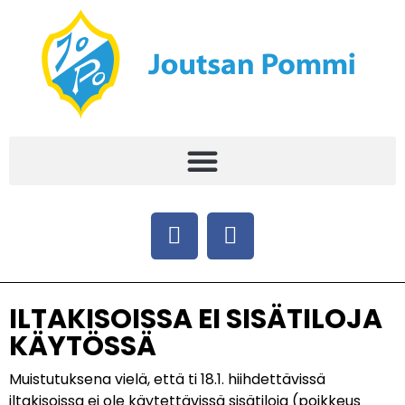
ILTAKISOISSA EI SISÄTILOJA
KÄYTÖSSÄ
Muistutuksena vielä, että ti 18.1. hiihdettävissä
iltakisoissa ei ole käytettävissä sisätiloja (poikkeus