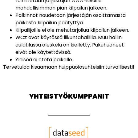
toimitetaan järjestäjän www-sivuille
mahdollisimman pian kilpailun jälkeen.
Palkinnot noudetaan järjestäjän osoittamasta
paikasta kilpailun päätyttyä.
Kilpailijoille ei ole mehutarjoilua kilpailun jälkeen.
WC:t ovat käytössä liikuntahallilla. Muu hallin
aulatilassa oleskelu on kielletty. Pukuhuoneet
eivät ole käytettävissä.
Yleisöä ei oteta paikalle.
Tervetuloa kisaamaan huippuolosuhteisiin turvallisesti!
YHTEISTYÖKUMPPANIT