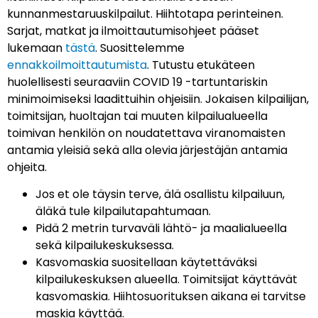
kunnanmestaruuskilpailut. Hiihtotapa perinteinen.
Sarjat, matkat ja ilmoittautumisohjeet pääset
lukemaan
tästä
. Suosittelemme
ennakkoilmoittautumista
. Tutustu etukäteen
huolellisesti seuraaviin COVID 19 -tartuntariskin
minimoimiseksi laadittuihin ohjeisiin. Jokaisen kilpailijan,
toimitsijan, huoltajan tai muuten kilpailualueella
toimivan henkilön on noudatettava viranomaisten
antamia yleisiä sekä alla olevia järjestäjän antamia
ohjeita.
Jos et ole täysin terve, älä osallistu kilpailuun,
äläkä tule kilpailutapahtumaan.
Pidä 2 metrin turvaväli lähtö- ja maalialueella
sekä kilpailukeskuksessa.
Kasvomaskia suositellaan käytettäväksi
kilpailukeskuksen alueella. Toimitsijat käyttävät
kasvomaskia. Hiihtosuorituksen aikana ei tarvitse
maskia käyttää.