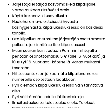
Järjestäjä ei tarjoa kasvomaskeja kilpailijoille.
Varaa mukaan riittävästi omia.
Käytä koronavilkkusovellusta.
Huolehdi oma-aloitteisesti hyvästä
käsihygieniasta. Kilpailukeskuksessa on käsidesiä
tarjolla.
Ota kilpailunumerosi itse järjestäjän osoittamasta
paikasta ja kiinnitä se itse kilpailuasuusi.
Muun seuran kuin Joutsan Pommin hiihtäjältä
peritään osanottomaksu 5 € (alle 16-vuotiaat) ja
10 € (yli 16-vuotiaat) käteisellä. Varaa mukaasi
tasaraha.
Hiihtosuorituksen jälkeen jätä kilpailunumerosi
numeroille osoitettuun laatikkoon.
Pyri olemaan kilpailukeskuksessa vain tarvittava
aika.
Pyri välttämään ladulla lähikontakteja.
Ilmoitustaulua tai tulostaulua ei ole. Tulokset