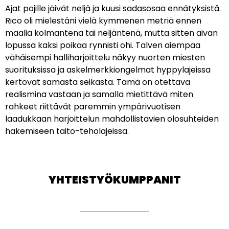
Ajat pojille jäivät neljä ja kuusi sadasosaa ennätyksistä.
Rico oli mielestäni vielä kymmenen metriä ennen
maalia kolmantena tai neljäntenä, mutta sitten aivan
lopussa kaksi poikaa rynnisti ohi. Talven aiempaa
vähäisempi halliharjoittelu näkyy nuorten miesten
suorituksissa ja askelmerkkiongelmat hyppylajeissa
kertovat samasta seikasta. Tämä on otettava
realismina vastaan ja samalla mietittävä miten
rahkeet riittävät paremmin ympärivuotisen
laadukkaan harjoittelun mahdollistavien olosuhteiden
hakemiseen taito-teholajeissa.
YHTEISTYÖKUMPPANIT