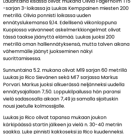
Lauantaina kisassa olivat mukana Olivia Fagerholm T15
-sarjan 3-loikassa ja Luukas Kemppainen miesten 200
metrillä. Olivia ponnisti loikassa uuden
ennätyslukemansa 9,14. Edellisenä viikonloppuna
Kuopiossa vaivanneet askelmerkkiongelmat olivat
tässä taakse jäänyttä elämää. Luukas juoksi 200
metrillä oman halliennätyksensä, mutta talven aikana
vähemmälle jäänyt juokseminen näkyi
suorittamisessa.
Sunnuntaina 5.2. mukana olivat M19 sarjan 60 metrillä
Luukas ja Rico Sievänen sekä M17 sarjassa Markus
Porvari. Markus juoksi alkuerässä neljänneksi uudella
ennätysajallaan 7,50. Loppukilpailussa hän paransi
vielä sadasosalla aikaan 7,49 ja samalla sijoituskin
nousi jaetulle kolmossijalle.
Luukas ja Rico olivat tapansa mukaan joukon
kärkipäässä startin jälkeen ja vielä n. 30-40 metriin
saakka. Luke pinnisti kakkoseksi ja Rico kuudenneksi.