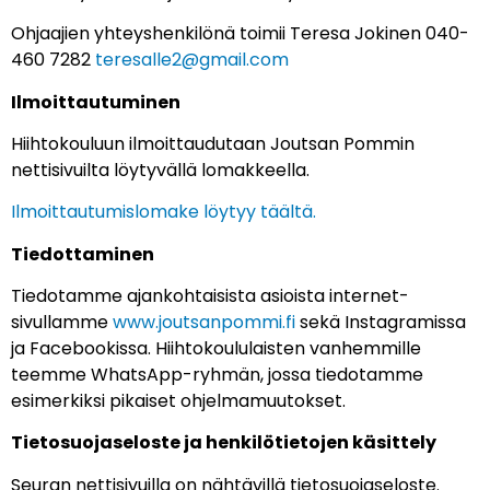
Ohjaajien yhteyshenkilönä toimii Teresa Jokinen 040-
460 7282
teresalle2@gmail.com
Ilmoittautuminen
Hiihtokouluun ilmoittaudutaan Joutsan Pommin
nettisivuilta löytyvällä lomakkeella.
Ilmoittautumislomake löytyy täältä.
Tiedottaminen
Tiedotamme ajankohtaisista asioista internet-
sivullamme
www.joutsanpommi.fi
sekä Instagramissa
ja Facebookissa. Hiihtokoululaisten vanhemmille
teemme WhatsApp-ryhmän, jossa tiedotamme
esimerkiksi pikaiset ohjelmamuutokset.
Tietosuojaseloste ja henkilötietojen käsittely
Seuran nettisivuilla on nähtävillä tietosuojaseloste.