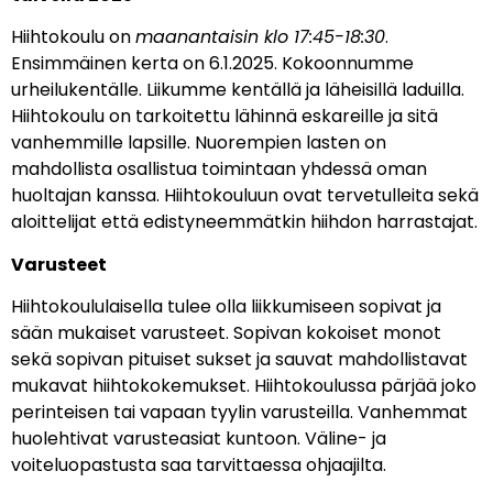
Hiihtokoulu on
maanantaisin klo 17:45-18:30
.
Ensimmäinen kerta on 6.1.2025. Kokoonnumme
urheilukentälle. Liikumme kentällä ja läheisillä laduilla.
Hiihtokoulu on tarkoitettu lähinnä eskareille ja sitä
vanhemmille lapsille. Nuorempien lasten on
mahdollista osallistua toimintaan yhdessä oman
huoltajan kanssa. Hiihtokouluun ovat tervetulleita sekä
aloittelijat että edistyneemmätkin hiihdon harrastajat.
Varusteet
Hiihtokoululaisella tulee olla liikkumiseen sopivat ja
sään mukaiset varusteet. Sopivan kokoiset monot
sekä sopivan pituiset sukset ja sauvat mahdollistavat
mukavat hiihtokokemukset. Hiihtokoulussa pärjää joko
perinteisen tai vapaan tyylin varusteilla. Vanhemmat
huolehtivat varusteasiat kuntoon. Väline- ja
voiteluopastusta saa tarvittaessa ohjaajilta.