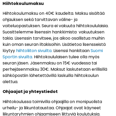
Hiihtokoulumaksu
Hiihtokoulumaksu on 40€ kaudelta. Maksu sisältää
ohjauksen sekä tarvittavan väline- ja
voiteluopastuksen. Seura ei vakuuta hiihtokoululaisia.
Suosittelemme lisenssin hankkimista vakuutuksen
takia. Lisenssin tarvitsee, jos aikoo osallistua muihin
kuin oman seuran iltakisoihin. Lisätietoa lisensseistä
löytyy
hiihtoliiton sivuilta.
Lisenssi hankitaan
Suomi
Sportin sivuilta.
Hiihtokoululaisen tulee olla myös
seuran jäsen. Jäsenmaksu on 15€ vuodessa tai
perhejäsenmaksu 30€. Maksut laskutetaan erillisillä
sähköpostiin lähetettävillä laskuilla hiihtokoulun
alettua.
Ohjaajat ja yhteystiedot
Hiihtokoulussa toimivilla ohjaajilla on monipuolista
urheilu- ja liikuntataustaa. Ohjaajat ovat käyneet
liikuntaryhmien ohjaamiseen liittyviä koulutuksia.