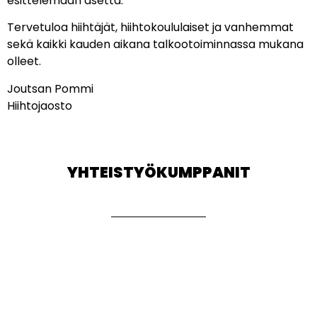
esittelemään asetta.
Tervetuloa hiihtäjät, hiihtokoululaiset ja vanhemmat
sekä kaikki kauden aikana talkootoiminnassa mukana
olleet.
Joutsan Pommi
Hiihtojaosto
YHTEISTYÖKUMPPANIT