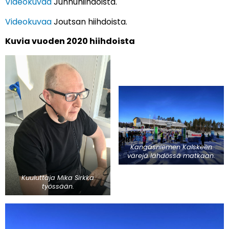
Videokuvaa
Junnuhiihdoista.
Videokuvaa
Joutsan hiihdoista.
Kuvia vuoden 2020 hiihdoista
Kangasniemen Kalskeen
värejä lähdössä matkaan.
Kuuluttaja Mika Sirkka
työssään.