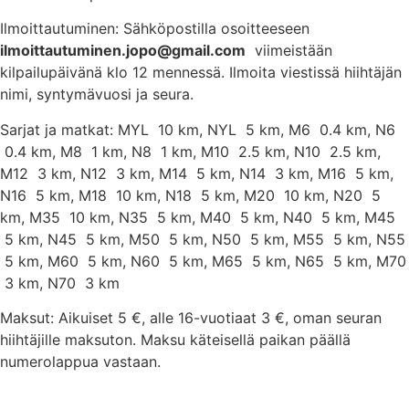
Ilmoittautuminen: Sähköpostilla osoitteeseen
ilmoittautuminen.jopo@gmail.com
viimeistään
kilpailupäivänä klo 12 mennessä. Ilmoita viestissä hiihtäjän
nimi, syntymävuosi ja seura.
Sarjat ja matkat: MYL
10 km
, NYL
5 km
, M6
0.4 km
, N6
0.4 km
, M8
1 km
, N8
1 km
, M10
2.5 km
, N10
2.5 km
,
M12
3 km
, N12
3 km
, M14
5 km
, N14
3 km
, M16
5 km
,
N16
5 km
, M18
10 km
, N18
5 km
, M20
10 km
, N20
5
km
, M35
10 km
, N35
5 km
, M40
5 km
, N40
5 km
, M45
5 km
, N45
5 km
, M50
5 km
, N50
5 km
, M55
5 km
, N55
5 km
, M60
5 km
, N60
5 km
, M65
5 km
, N65
5 km
, M70
3 km
, N70
3 km
Maksut: Aikuiset 5 €, alle 16-vuotiaat 3 €, oman seuran
hiihtäjille maksuton. Maksu käteisellä paikan päällä
numerolappua vastaan.