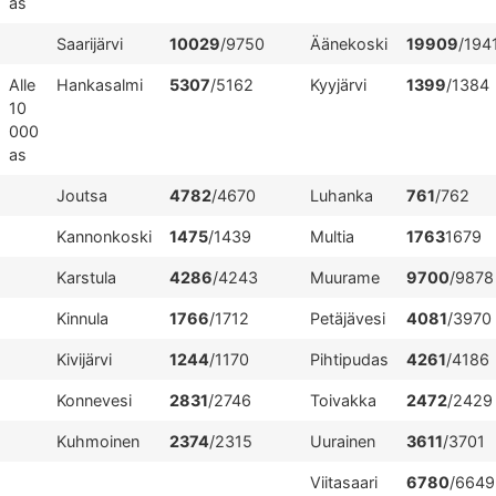
as
Saarijärvi
10029
/9750
Äänekoski
19909
/194
Alle
Hankasalmi
5307
/5162
Kyyjärvi
1399
/1384
10
000
as
Joutsa
4782
/4670
Luhanka
761
/762
Kannonkoski
1475
/1439
Multia
1763
1679
Karstula
4286
/4243
Muurame
9700
/9878
Kinnula
1766
/1712
Petäjävesi
4081
/3970
Kivijärvi
1244
/1170
Pihtipudas
4261
/4186
Konnevesi
2831
/2746
Toivakka
2472
/2429
Kuhmoinen
2374
/2315
Uurainen
3611
/3701
Viitasaari
6780
/6649