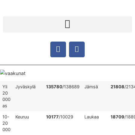
Yli
Jyväskylä
135780
/138689
Jämsä
21808
/213
20
000
as
10-
Keuruu
10177
/10029
Laukaa
18709
/188
20
000