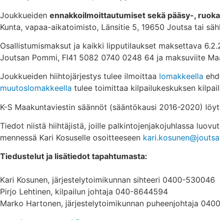
Joukkueiden
ennakkoilmoittautumiset sekä pääsy-, ruoka-
Kunta, vapaa-aikatoimisto, Länsitie 5, 19650 Joutsa tai sä
Osallistumismaksut ja kaikki lipputilaukset maksettava 6.2.
Joutsan Pommi, FI41 5082 0740 0248 64 ja maksuviite Maa
Joukkueiden hiihtojärjestys tulee ilmoittaa
lomakkeella
ehdo
muutoslomakkeella
tulee toimittaa kilpailukeskuksen kilpa
K-S Maakuntaviestin säännöt (sääntökausi 2016-2020) löyty
Tiedot niistä hiihtäjistä, joille palkintojenjakojuhlassa lu
mennessä Kari Kosuselle osoitteeseen
kari.kosunen@joutsa.
Tiedustelut ja lisätiedot tapahtumasta:
Kari Kosunen, järjestelytoimikunnan sihteeri 0400-530046
Pirjo Lehtinen, kilpailun johtaja 040-8644594
Marko Hartonen, järjestelytoimikunnan puheenjohtaja 040