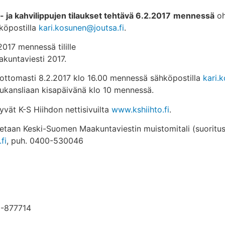
 ja kahvilippujen tilaukset tehtävä 6.2.2017
mennessä
oh
hköpostilla
kari.kosunen@joutsa.fi
.
2017 mennessä tilille
kuntaviesti 2017.
ttomasti 8.2.2017 klo 16.00 mennessä sähköpostilla
kari.
ilukansliaan kisapäivänä klo 10 mennessä.
vät K-S Hiihdon nettisivuilta
www.kshiihto.fi
.
ovutetaan Keski-Suomen Maakuntaviestin muistomitali (suoritus
fi
, puh. 0400-530046
0-877714