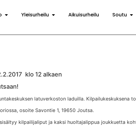
o
Yleisurheilu
Aikuisurheilu
Soutu
.2.2017 klo 12 alkaen
tsaan!
takeskuksen latuverkoston laduilla. Kilpailukeskuksena toim
oriossa, osoite Savontie 1, 19650 Joutsa.
tyy kilpailijaliput ja kaksi huoltajalippua joukkuetta koht