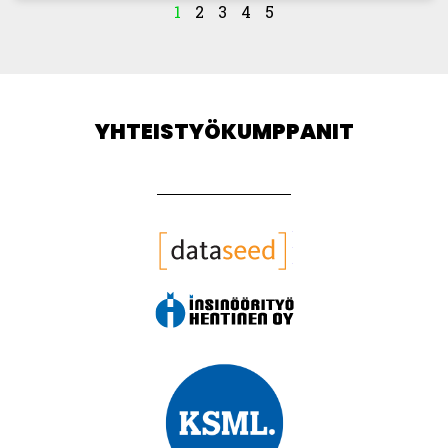
1
2
3
4
5
YHTEISTYÖKUMPPANIT