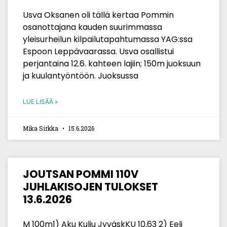
Usva Oksanen oli tällä kertaa Pommin
osanottajana kauden suurimmassa
yleisurheilun kilpailutapahtumassa YAG:ssa
Espoon Leppävaarassa. Usva osallistui
perjantaina 12.6. kahteen lajiin; 150m juoksuun
ja kuulantyöntöön. Juoksussa
LUE LISÄÄ »
Mika Sirkka
15.6.2026
JOUTSAN POMMI 110V
JUHLAKISOJEN TULOKSET
13.6.2026
M 100m1) Aku Kulju JyväskKU 10,63 2) Eeli