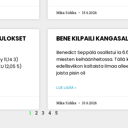
Mika Sirkka
15.6.2026
TULOKSET
BENE KILPAILI KANGASA
Benedict Seppälä osallistui la 6
miesten keihäänheitossa. Tällä 
 11,14 3)
edellisviikon kaltaista ilmaa all
U 12,05 5)
joista pisin oli
LUE LISÄÄ »
Mika Sirkka
10.6.2026
1
2
3
4
5