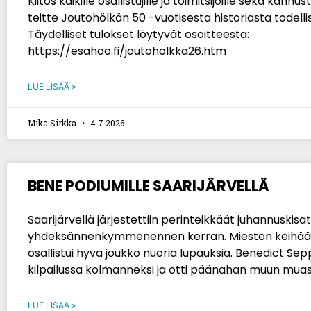
Kiitos kaikille osallistujille ja toimitsijoille sekä kannust
teitte Joutohölkän 50 -vuotisesta historiasta todelli
Täydelliset tulokset löytyvät osoitteesta:
https://esahoo.fi/joutoholkka26.htm
LUE LISÄÄ »
Mika Sirkka
4.7.2026
BENE PODIUMILLE SAARIJÄRVELLÄ
Saarijärvellä järjestettiin perinteikkäät juhannuskisat 
yhdeksännenkymmenennen kerran. Miesten keihä
osallistui hyvä joukko nuoria lupauksia. Benedict Seppä
kilpailussa kolmanneksi ja otti päänahan muun mua
LUE LISÄÄ »