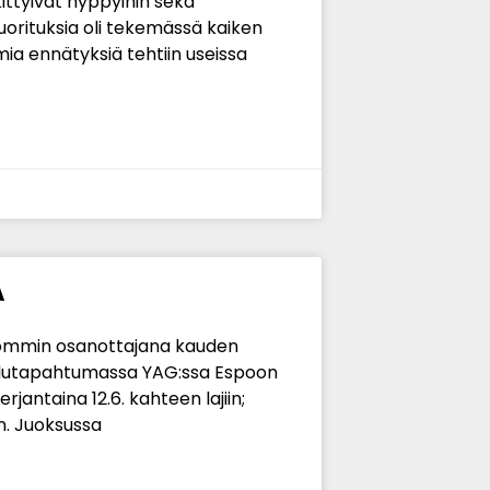
kittyivät hyppyihin sekä
orituksia oli tekemässä kaiken
omia ennätyksiä tehtiin useissa
A
 Pommin osanottajana kauden
ailutapahtumassa YAG:ssa Espoon
rjantaina 12.6. kahteen lajiin;
n. Juoksussa