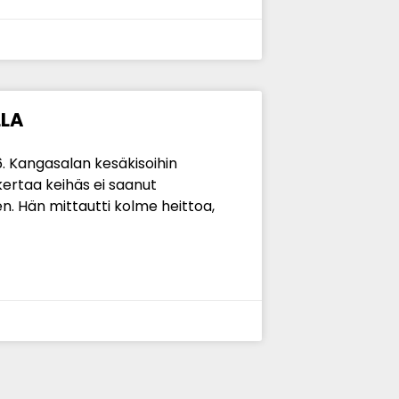
LLA
.6. Kangasalan kesäkisoihin
kertaa keihäs ei saanut
een. Hän mittautti kolme heittoa,