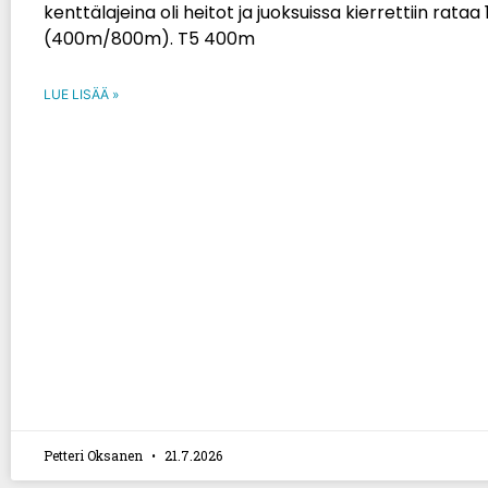
kenttälajeina oli heitot ja juoksuissa kierrettiin rataa
(400m/800m). T5 400m
LUE LISÄÄ »
Petteri Oksanen
21.7.2026