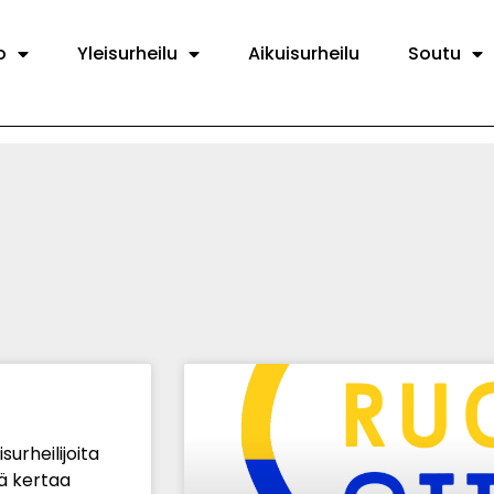
o
Yleisurheilu
Aikuisurheilu
Soutu
urheilijoita
ä kertaa