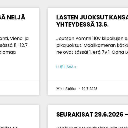
Ä NELJÄ
LASTEN JUOKSUT KANSA
YHTEYDESSÄ 13.6.
hti, Vieno ja
Joutsan Pommi 110v kilpailujen es
sässä 11.-12.7.
pikajuoksut. Maalikameran kätköis
tta omaa
ne ovat tässä! 1. erä 7v 1. Oona 
LUE LISÄÄ »
Mika Sirkka
10.7.2026
SEURAKISAT 29.6.2026 