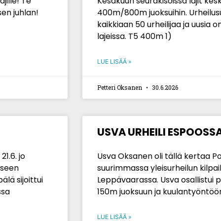
ajille! Te
Kesäkuun seurakisoissa lajit kes
sen juhlan!
400m/800m juoksuihin. Urheilusu
kaikkiaan 50 urheilijaa ja uusia 
lajeissa. T5 400m 1)
LUE LISÄÄ »
Petteri Oksanen
30.6.2026
USVA URHEILI ESPOOSS
21.6. jo
Usva Oksanen oli tällä kertaa
äseen
suurimmassa yleisurheilun kilp
lä sijoittui
Leppävaarassa. Usva osallistui pe
ssa
150m juoksuun ja kuulantyöntöö
LUE LISÄÄ »